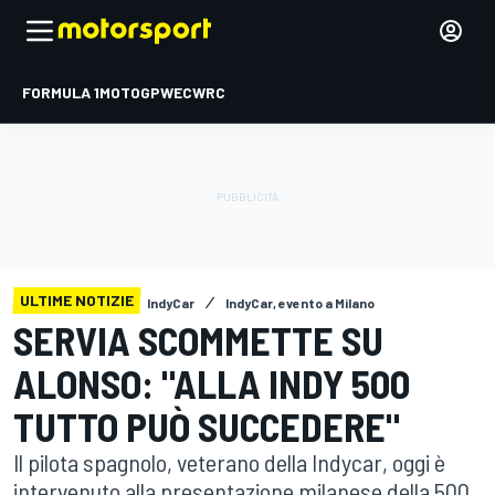
FORMULA 1
MOTOGP
WEC
WRC
ULTIME NOTIZIE
IndyCar
IndyCar, evento a Milano
SERVIA SCOMMETTE SU
ALONSO: "ALLA INDY 500
TUTTO PUÒ SUCCEDERE"
Il pilota spagnolo, veterano della Indycar, oggi è
intervenuto alla presentazione milanese della 500