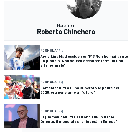
More from
Roberto Chinchero
FORMULA 1
4 g
Arvid Lindblad esclusivo: "F1? Non ho mai avuto
un piano B. Non volevo accontentarmi di una
vita normale"
FORMULA 1
8 g
Domenicali: "La F1 ha superato le paure del
2026, ora pensiamo al futuro"
FORMULA 1
9 g
F1 | Domenicali: "Se saltano i GP in Medio
Oriente, il mondiale si chiuderà in Europa"