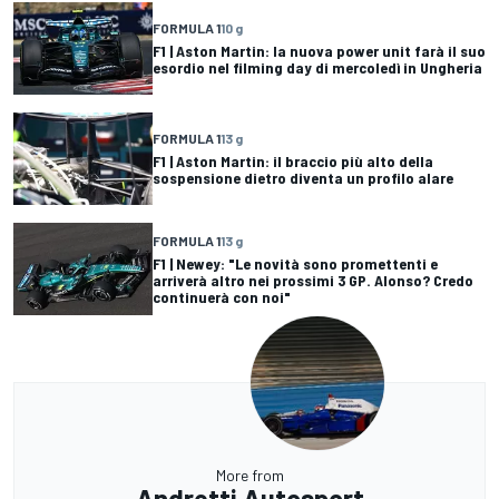
FORMULA 1
10 g
F1 | Aston Martin: la nuova power unit farà il suo
esordio nel filming day di mercoledì in Ungheria
FORMULA 1
13 g
F1 | Aston Martin: il braccio più alto della
sospensione dietro diventa un profilo alare
FORMULA 1
13 g
F1 | Newey: "Le novità sono promettenti e
arriverà altro nei prossimi 3 GP. Alonso? Credo
continuerà con noi"
More from
Andretti Autosport