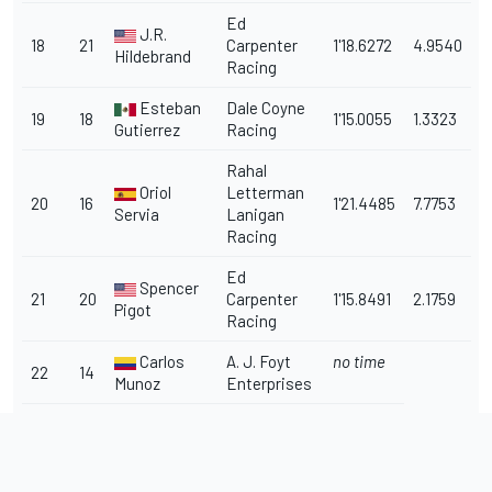
Ed
J.R.
18
21
Carpenter
1'18.6272
4.9540
Hildebrand
Racing
Esteban
Dale Coyne
19
18
1'15.0055
1.3323
Gutierrez
Racing
Rahal
Oriol
Letterman
20
16
1'21.4485
7.7753
Servia
Lanigan
Racing
Ed
Spencer
21
20
Carpenter
1'15.8491
2.1759
Pigot
Racing
Carlos
A. J. Foyt
no time
22
14
Munoz
Enterprises