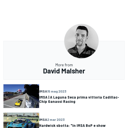
More from
David Malsher
IMSA
15 mag 2023
IMSA | A Laguna Seca prima vittoria Cadillac-
Chip Ganassi Racing
IMSA
2 mar 2023
Hardwick sbotta: "In IMSA BoP e show