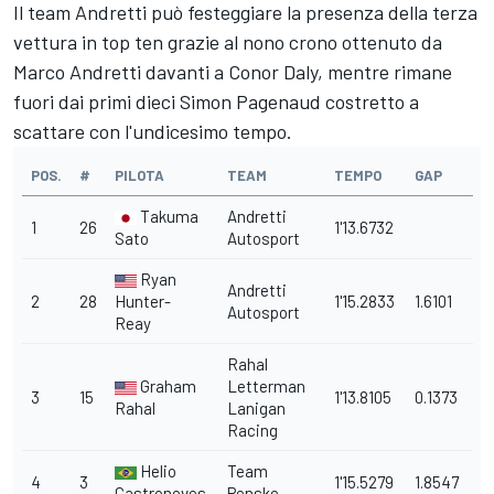
Il team Andretti può festeggiare la presenza della terza
vettura in top ten grazie al nono crono ottenuto da
Marco Andretti davanti a Conor Daly, mentre rimane
fuori dai primi dieci Simon Pagenaud costretto a
scattare con l'undicesimo tempo.
POS.
#
PILOTA
TEAM
TEMPO
GAP
Takuma
Andretti
1
26
1'13.6732
Sato
Autosport
Ryan
Andretti
2
28
Hunter-
1'15.2833
1.6101
Autosport
Reay
Rahal
Graham
Letterman
3
15
1'13.8105
0.1373
Rahal
Lanigan
Racing
Helio
Team
4
3
1'15.5279
1.8547
Castroneves
Penske