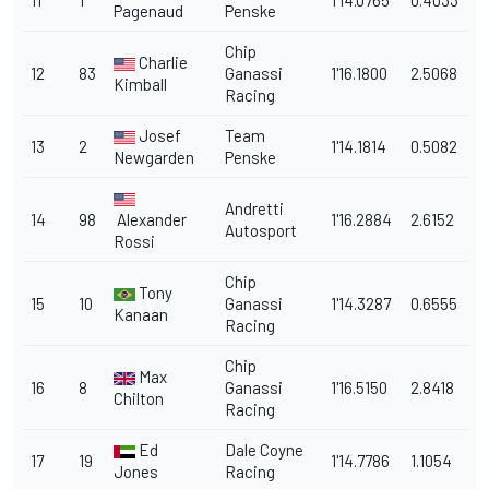
11
1
1'14.0765
0.4033
Pagenaud
Penske
Chip
Charlie
12
83
Ganassi
1'16.1800
2.5068
Kimball
Racing
Josef
Team
13
2
1'14.1814
0.5082
Newgarden
Penske
Andretti
14
98
Alexander
1'16.2884
2.6152
Autosport
Rossi
Chip
Tony
15
10
Ganassi
1'14.3287
0.6555
Kanaan
Racing
Chip
Max
16
8
Ganassi
1'16.5150
2.8418
Chilton
Racing
Ed
Dale Coyne
17
19
1'14.7786
1.1054
Jones
Racing