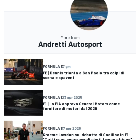
More from
Andretti Autosport
FORMULA E
7 gm
FE | Dennis trionfa a San Paolo tra colpi di
scena e spaventi
FORMULA 1
23 apr 2025
F1 | La FIA approva General Motors come
fornitore di motori dal 2029
FORMULA 1
17 apr 2025
Graeme Lowdon sul debutto di Cadillac in F1:
"Tutti sono consapevoli che il tempo stringe"