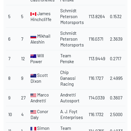
Schmidt
James
5
5
Peterson
1'13.8264
0.1532
Hinchcliffe
Motorsports
Schmidt
Mikhail
6
7
Peterson
1'16.0371
2.3639
Aleshin
Motorsports
Will
Team
7
12
1'13.9449
0.2717
Power
Penske
Chip
Scott
8
9
Ganassi
1'16.1727
2.4995
Dixon
Racing
Marco
Andretti
9
27
1'14.0339
0.3607
Andretti
Autosport
Conor
A. J. Foyt
10
4
1'16.1732
2.5000
Daly
Enterprises
Simon
Team