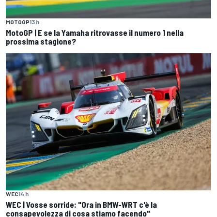
MOTOGP
13 h
MotoGP | E se la Yamaha ritrovasse il numero 1 nella
prossima stagione?
WEC
14 h
WEC | Vosse sorride: "Ora in BMW-WRT c'è la
consapevolezza di cosa stiamo facendo"