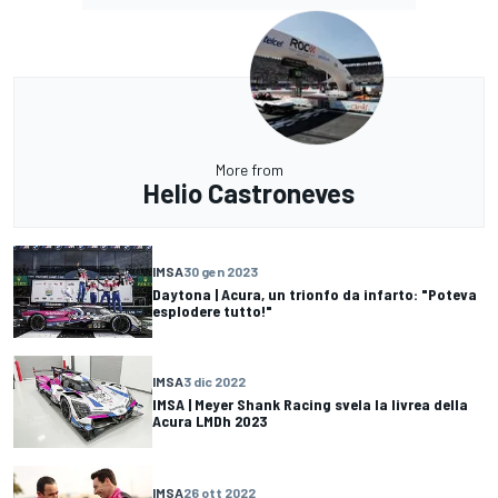
More from
Helio Castroneves
IMSA
30 gen 2023
Daytona | Acura, un trionfo da infarto: "Poteva
esplodere tutto!"
IMSA
3 dic 2022
IMSA | Meyer Shank Racing svela la livrea della
Acura LMDh 2023
IMSA
26 ott 2022