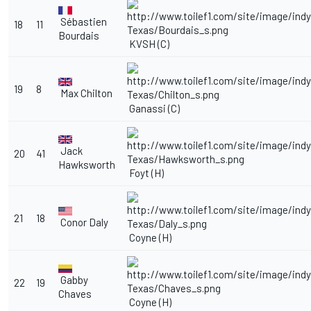
Sébastien
18
11
Bourdais
KVSH (C)
19
8
Max Chilton
Ganassi (C)
Jack
20
41
Hawksworth
Foyt (H)
21
18
Conor Daly
Coyne (H)
Gabby
22
19
Chaves
Coyne (H)