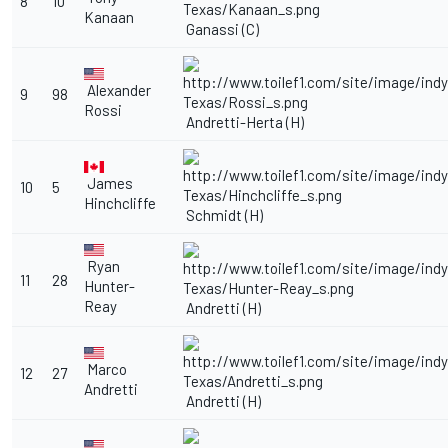
8
10
Kanaan
Ganassi (C)
Alexander
9
98
Rossi
Andretti-Herta (H)
James
10
5
Hinchcliffe
Schmidt (H)
Ryan
11
28
Hunter-
Reay
Andretti (H)
Marco
12
27
Andretti
Andretti (H)