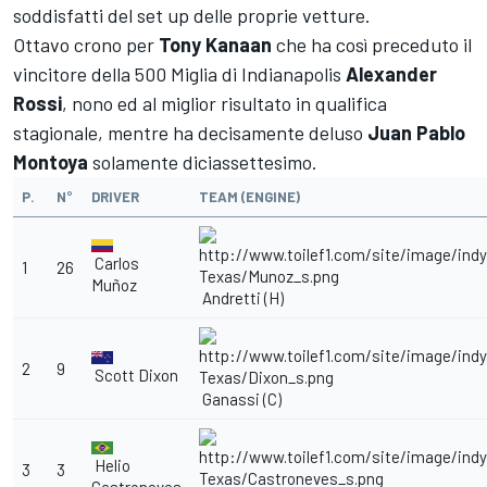
soddisfatti del set up delle proprie vetture.
Ottavo crono per
Tony Kanaan
che ha così preceduto il
vincitore della 500 Miglia di Indianapolis
Alexander
Rossi
, nono ed al miglior risultato in qualifica
stagionale, mentre ha decisamente deluso
Juan
Pablo
Montoya
solamente diciassettesimo.
P.
N°
DRIVER
TEAM (ENGINE)
Carlos
1
26
Muñoz
Andretti (H)
2
9
Scott Dixon
Ganassi (C)
Helio
3
3