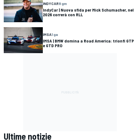
INDYCAR
8 gm
IndyCar | Nuova sfida per Mick Schumacher, nel
2026 correrà con RLL
IMSA
1 ga
IMSA | BMW domina a Road America: trionfi GTP
e GTD PRO
Ultime notizie