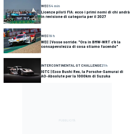
WEC
54 min
Licenze piloti FIA: ecco i primi nomi di chi andrà
in revisione di categoria per il 2027
WEC
19 h
WEC | Vosse sorride: "Ora in BMW-WRT c'è la
consapevolezza di cosa stiamo facendo"
INTERCONTINENTAL GT CHALLENGE
21 h
IGTC | Ecco Bushi Rex, la Porsche-Samurai di
AO-Absolute per la 1000km di Suzuka