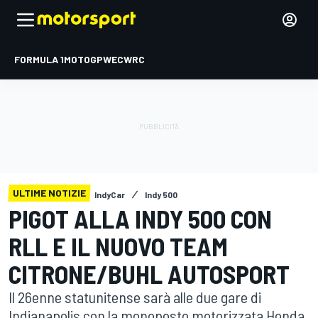
FORMULA 1
MOTOGP
WEC
WRC
ULTIME NOTIZIE
IndyCar
Indy 500
PIGOT ALLA INDY 500 CON
RLL E IL NUOVO TEAM
CITRONE/BUHL AUTOSPORT
Il 26enne statunitense sarà alle due gare di
Indianapolis con la monoposto motorizzata Honda