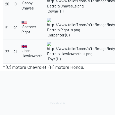
Gabby
20
19
Chaves
Coyne (H)
Spencer
21
20
Pigot
Carpenter (C)
Jack
22
41
Hawksworth
Foyt (H)
* (C) motore Chevrolet, (H) motore Honda.