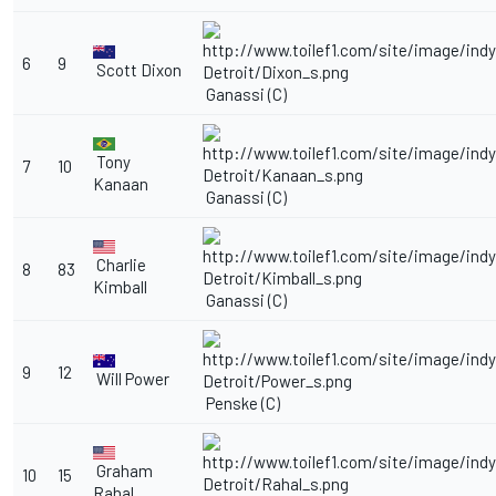
6
9
Scott Dixon
Ganassi (C)
Tony
7
10
Kanaan
Ganassi (C)
Charlie
8
83
Kimball
Ganassi (C)
9
12
Will Power
Penske (C)
Graham
10
15
Rahal