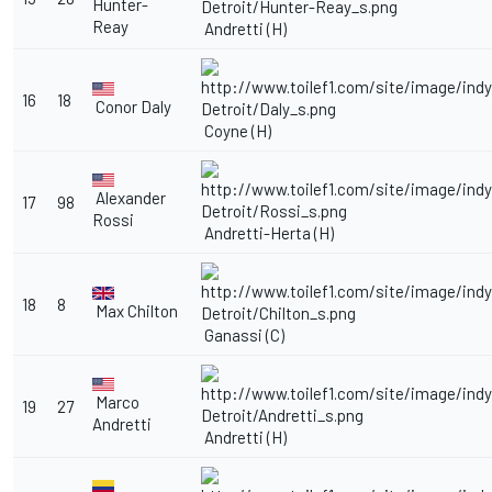
Hunter-
Reay
Andretti (H)
16
18
Conor Daly
Coyne (H)
Alexander
17
98
Rossi
Andretti-Herta (H)
18
8
Max Chilton
Ganassi (C)
Marco
19
27
Andretti
Andretti (H)