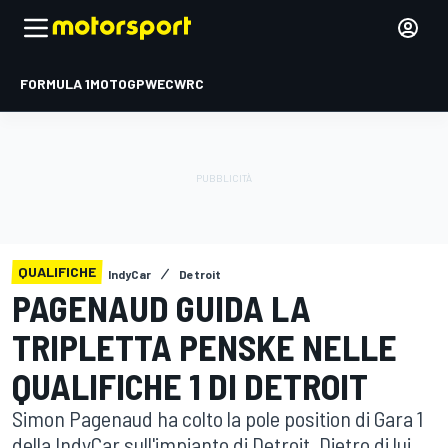
FORMULA 1
MOTOGP
WEC
WRC
QUALIFICHE
IndyCar
Detroit
PAGENAUD GUIDA LA
TRIPLETTA PENSKE NELLE
QUALIFICHE 1 DI DETROIT
Simon Pagenaud ha colto la pole position di Gara 1
della IndyCar sull'impianto di Detroit. Dietro di lui