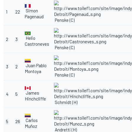
Simon
1
22
Pagenaud
Penske (C)
Helio
2
3
Castroneves
Penske (C)
Juan Pablo
3
2
Montoya
Penske (C)
James
4
5
Hinchcliffe
Schmidt (H)
Carlos
5
26
Muñoz
Andretti (H)