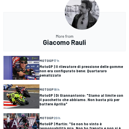
More from
Giacomo Rauli
MOTOGP
17 h
MotoGP | Il rilevatore di pressione delle gomme
non era configurato bene: Quartararo
penalizzato
MOTOGP
18 h
MotoGP | Di Giannantonio: "Siamo al limite con
il pacchetto che abbiamo. Non basta più per
battere Aprilia"
MOTOGP
20 h
MotoGP | Martin: "Se non ho vinto è
responsabilità mia. Non ho frenato e non si è