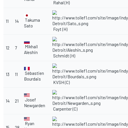
Rahal (H)
Takuma
11
14
Sato
Foyt (H)
Mikhail
12
7
Aleshin
Schmidt (H)
Sébastien
13
11
Bourdais
KVSH (C)
Josef
14
21
Newgarden
Carpenter (C)
Ryan
15
28