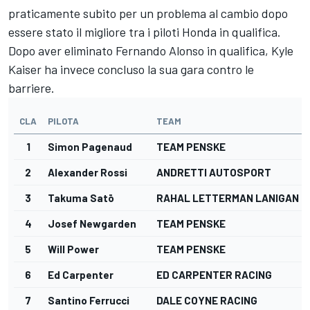
praticamente subito per un problema al cambio dopo
essere stato il migliore tra i piloti Honda in qualifica.
Dopo aver eliminato Fernando Alonso in qualifica, Kyle
Kaiser ha invece concluso la sua gara contro le
barriere.
CLA
PILOTA
TEAM
1
Simon Pagenaud
TEAM PENSKE
2
Alexander Rossi
ANDRETTI AUTOSPORT
3
Takuma Satō
RAHAL LETTERMAN LANIGAN R
4
Josef Newgarden
TEAM PENSKE
5
Will Power
TEAM PENSKE
6
Ed Carpenter
ED CARPENTER RACING
7
Santino Ferrucci
DALE COYNE RACING