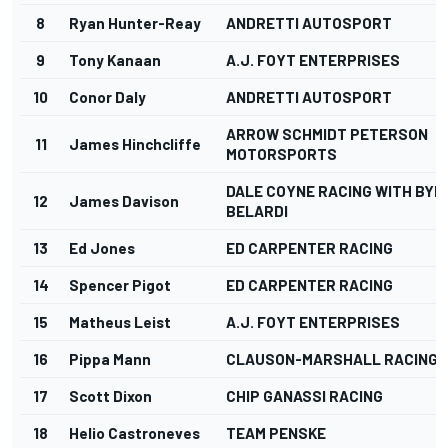
8
Ryan Hunter-Reay
ANDRETTI AUTOSPORT
9
Tony Kanaan
A.J. FOYT ENTERPRISES
10
Conor Daly
ANDRETTI AUTOSPORT
ARROW SCHMIDT PETERSON
11
James Hinchcliffe
MOTORSPORTS
DALE COYNE RACING WITH BYR
12
James Davison
BELARDI
13
Ed Jones
ED CARPENTER RACING
14
Spencer Pigot
ED CARPENTER RACING
15
Matheus Leist
A.J. FOYT ENTERPRISES
16
Pippa Mann
CLAUSON-MARSHALL RACING
17
Scott Dixon
CHIP GANASSI RACING
18
Helio Castroneves
TEAM PENSKE