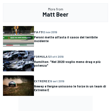
More from
Matt Beer
FIA F3
12 nov 2019
Peroni mette all’asta il casco del terribile
incidente
FORMULA 1
21 ott 2019
Hamilton: "Nel 2020 voglio meno drag e più
potenza"
EXTREME E
19 set 2019
Newey e Vergne uniscono le forze in un team di
Extreme E