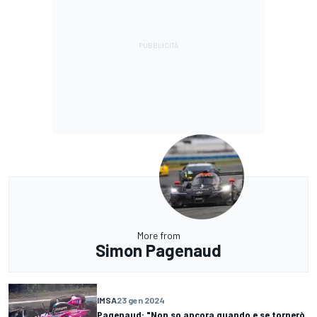
More from
Simon Pagenaud
IMSA
23 gen 2024
Pagenaud: "Non so ancora quando e se tornerò