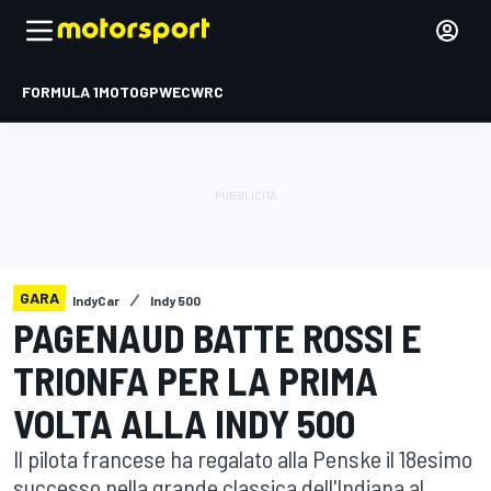
FORMULA 1
MOTOGP
WEC
WRC
GARA
IndyCar
Indy 500
PAGENAUD BATTE ROSSI E
TRIONFA PER LA PRIMA
VOLTA ALLA INDY 500
Il pilota francese ha regalato alla Penske il 18esimo
successo nella grande classica dell'Indiana al