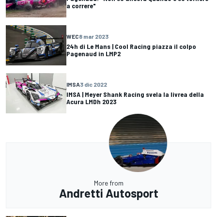
a correre"
WEC
8 mar 2023
24h di Le Mans | Cool Racing piazza il colpo
Pagenaud in LMP2
IMSA
3 dic 2022
IMSA | Meyer Shank Racing svela la livrea della
Acura LMDh 2023
More from
Andretti Autosport