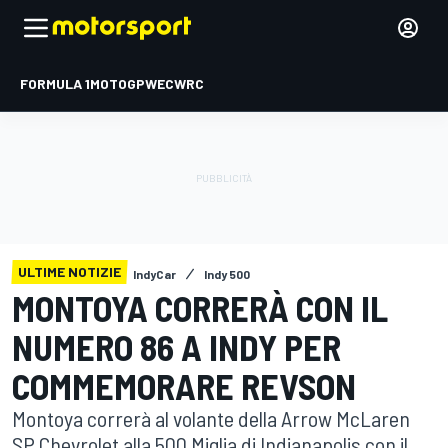
FORMULA 1
MOTOGP
WEC
WRC
ULTIME NOTIZIE
IndyCar
Indy 500
MONTOYA CORRERÀ CON IL
NUMERO 86 A INDY PER
COMMEMORARE REVSON
Montoya correrà al volante della Arrow McLaren
SP Chevrolet alla 500 Miglia di Indianapolis con il