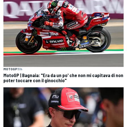
MOTOGP
11 h
MotoGP | Bagnaia: "Era da un po' che non mi capitava di non
poter toccare con il ginocchio"