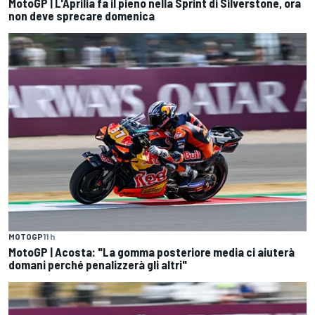
MotoGP | L'Aprilia fa il pieno nella Sprint di Silverstone, ora
non deve sprecare domenica
MOTOGP
11 h
MotoGP | Acosta: "La gomma posteriore media ci aiuterà
domani perché penalizzerà gli altri"