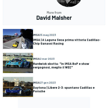
More from
David Malsher
IMSA
15 mag 2023
IMSA | A Laguna Seca prima vittoria Cadillac-
Chip Ganassi Racing
IMSA
2 mar 2023
Hardwick sbotta: "In IMSA BoP e show
vergognosi, meglio il WEC"
IMSA
27 gen 2023
Daytona | Libere 2-3: spuntano Cadillac e
Porsche