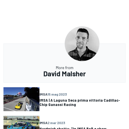
More from
David Malsher
IMSA
15 mag 2023
IMSA | A Laguna Seca prima vittoria Cadillac-
Chip Ganassi Racing
IMSA
2 mar 2023
Hardwick sbotta: "In IMSA BoP e show