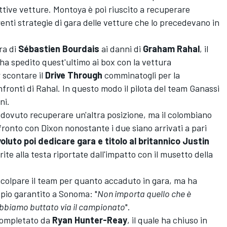
ettive vetture. Montoya è poi riuscito a recuperare
enti strategie di gara delle vetture che lo precedevano in
ra di
Sébastien Bourdais
ai danni di
Graham Rahal
, il
e ha spedito quest'ultimo ai box con la vettura
 scontare il
Drive Through
comminatogli per la
fronti di Rahal. In questo modo il pilota del team Ganassi
ni.
e dovuto recuperare un'altra posizione, ma il colombiano
nfronto con Dixon nonostante i due siano arrivati a pari
voluto poi dedicare gara e titolo al britannico Justin
rite alla testa riportate dall'impatto con il musetto della
colpare il team per quanto accaduto in gara, ma ha
ppio garantito a Sonoma: "
Non importa quello che è
abbiamo buttato via il campionato
".
 completato da
Ryan Hunter-Reay
, il quale ha chiuso in