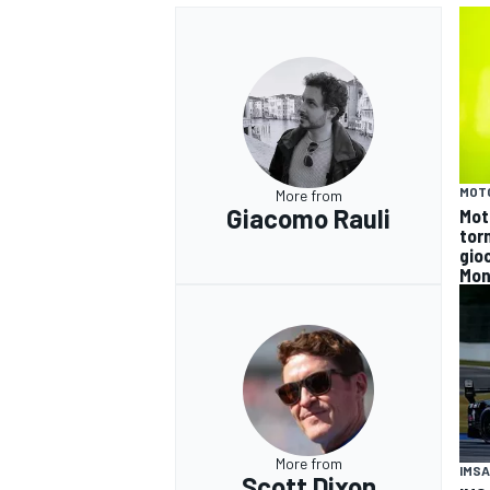
MOT
More from
Giacomo Rauli
Mot
tor
gioc
Mon
RALLY
More from
IMSA
Scott Dixon