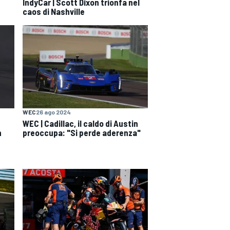
IndyCar | Scott Dixon trionfa nel
caos di Nashville
WEC
26 ago 2024
WEC | Cadillac, il caldo di Austin
n
preoccupa: "Si perde aderenza"