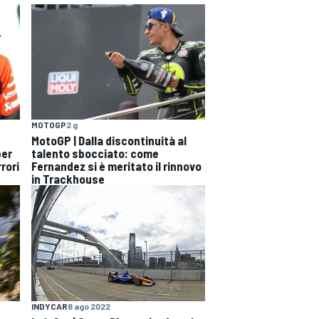
MOTOGP
2 g
MotoGP | Dalla discontinuità al
per
talento sbocciato: come
rori
Fernandez si è meritato il rinnovo
in Trackhouse
INDYCAR
8 ago 2022