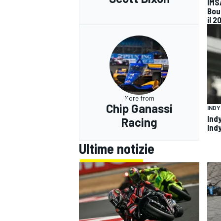
IMS
Bou
il 2
More from
Chip Ganassi
IND
Indy
Racing
Ind
Ultime notizie