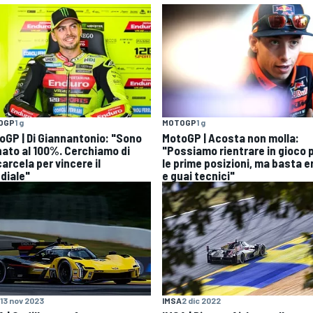
OGP
1 g
MOTOGP
1 g
oGP | Di Giannantonio: "Sono
MotoGP | Acosta non molla:
nato al 100%. Cerchiamo di
"Possiamo rientrare in gioco 
arcela per vincere il
le prime posizioni, ma basta er
diale"
e guai tecnici"
13 nov 2023
IMSA
2 dic 2022