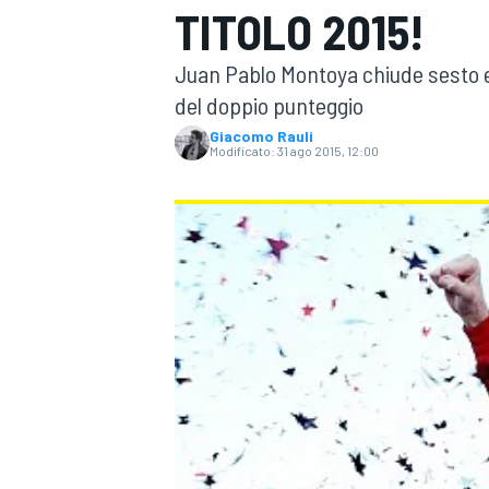
TITOLO 2015!
MOTOGP
WEC
Juan Pablo Montoya chiude sesto e 
del doppio punteggio
Giacomo Rauli
Modificato:
31 ago 2015, 12:00
WRC