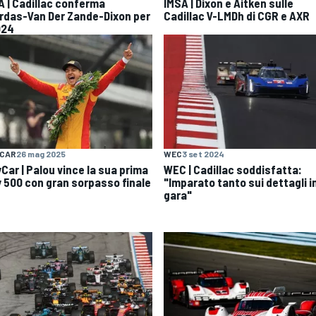
A | Cadillac conferma
IMSA | Dixon e Aitken sulle
rdas-Van Der Zande-Dixon per
Cadillac V-LMDh di CGR e AXR
024
YCAR
26 mag 2025
WEC
3 set 2024
Car | Palou vince la sua prima
WEC | Cadillac soddisfatta:
y 500 con gran sorpasso finale
"Imparato tanto sui dettagli i
gara"