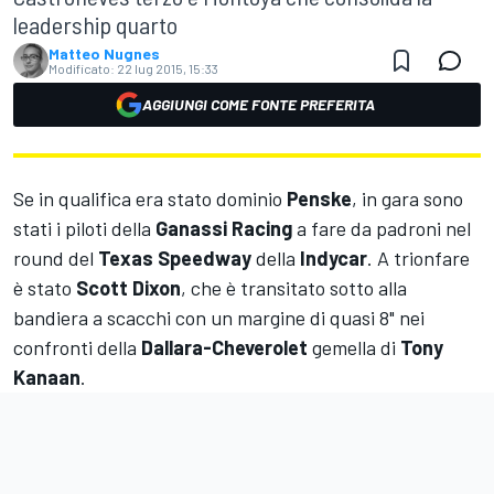
leadership quarto
Matteo Nugnes
Modificato:
22 lug 2015, 15:33
AGGIUNGI COME FONTE PREFERITA
Se in qualifica era stato dominio
Penske
, in gara sono
stati i piloti della
Ganassi Racing
a fare da padroni nel
round del
Texas Speedway
della
Indycar
. A trionfare
è stato
Scott Dixon
, che è transitato sotto alla
bandiera a scacchi con un margine di quasi 8" nei
confronti della
Dallara-Cheverolet
gemella di
Tony
Kanaan
.