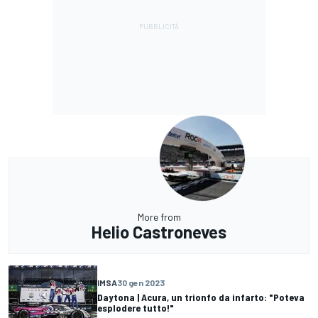
More from
Helio Castroneves
IMSA
30 gen 2023
Daytona | Acura, un trionfo da infarto: "Poteva
esplodere tutto!"