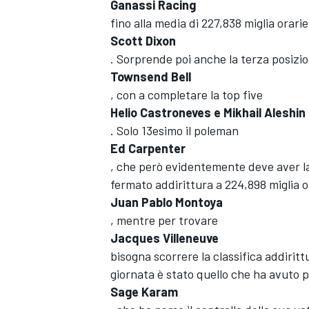
Ganassi Racing
fino alla media di 227,838 miglia orar
Scott Dixon
. Sorprende poi anche la terza posizio
Townsend Bell
, con a completare la top five
Helio Castroneves e Mikhail Aleshin
. Solo 13esimo il poleman
Ed Carpenter
, che però evidentemente deve aver la
fermato addirittura a 224,898 miglia or
Juan Pablo Montoya
, mentre per trovare
Jacques Villeneuve
bisogna scorrere la classifica addiritt
giornata è stato quello che ha avuto p
Sage Karam
MONOPOSTO