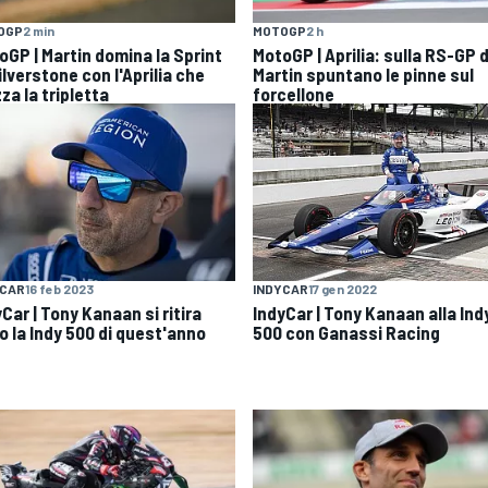
OGP
2 min
MOTOGP
2 h
oGP | Martin domina la Sprint
MotoGP | Aprilia: sulla RS-GP d
ilverstone con l'Aprilia che
Martin spuntano le pinne sul
za la tripletta
forcellone
YCAR
16 feb 2023
INDYCAR
17 gen 2022
Car | Tony Kanaan si ritira
IndyCar | Tony Kanaan alla Ind
o la Indy 500 di quest'anno
500 con Ganassi Racing