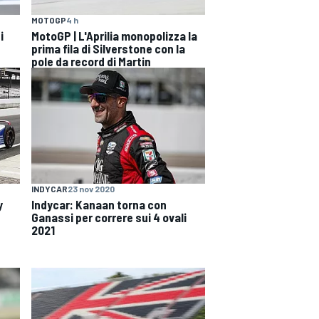
MOTOGP
4 h
i
MotoGP | L'Aprilia monopolizza la
prima fila di Silverstone con la
pole da record di Martin
INDYCAR
23 nov 2020
y
Indycar: Kanaan torna con
Ganassi per correre sui 4 ovali
2021