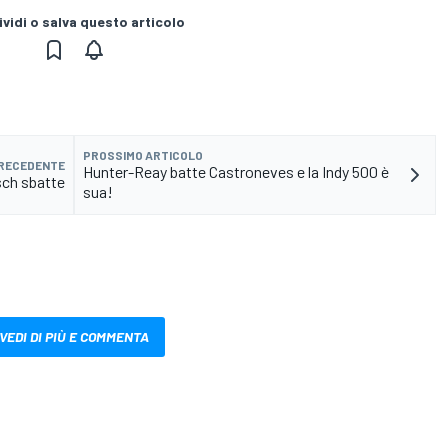
vidi o salva questo articolo
PROSSIMO ARTICOLO
PRECEDENTE
Hunter-Reay batte Castroneves e la Indy 500 è
sch sbatte
sua!
VEDI DI PIÙ E COMMENTA