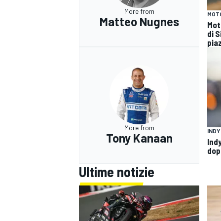
More from
MOT
Matteo Nugnes
Mot
di S
piaz
More from
IND
Tony Kanaan
Indy
dop
Ultime notizie
RALLY