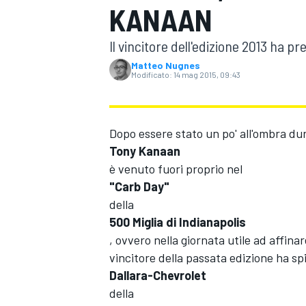
KANAAN
MOTOGP
WEC
Il vincitore dell'edizione 2013 ha 
Matteo Nugnes
Modificato:
14 mag 2015, 09:43
Dopo essere stato un po' all'ombra dur
Tony Kanaan
è venuto fuori proprio nel
WRC
"Carb Day"
della
500 Miglia di Indianapolis
, ovvero nella giornata utile ad affina
vincitore della passata edizione ha sp
Dallara-Chevrolet
della