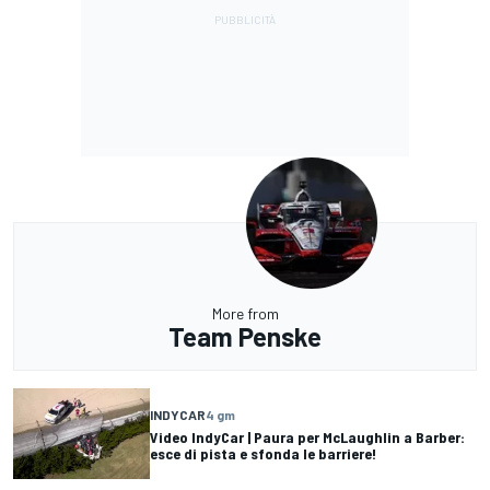
More from
Team Penske
INDYCAR
4 gm
Video IndyCar | Paura per McLaughlin a Barber:
esce di pista e sfonda le barriere!