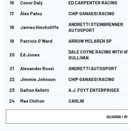
16
Conor Daly
ED CARPENTER RACING
17
Álex Palou
CHIP GANASSI RACING
ANDRETTI STEINBRENNER
18
James Hinchcliffe
AUTOSPORT
19
Patricio O'Ward
ARROW MCLAREN SP
DALE COYNE RACING WITH VA
20
Ed Jones
SULLIVAN
21
Alexander Rossi
ANDRETTI AUTOSPORT
22
Jimmie Johnson
CHIP GANASSI RACING
23
Dalton Kellett
A.J. FOYT ENTERPRISES
24
Max Chilton
CARLIN
GUARDA I RIS