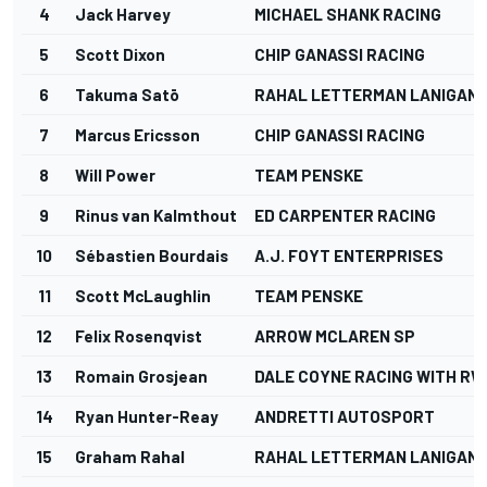
4
Jack Harvey
MICHAEL SHANK RACING
5
Scott Dixon
CHIP GANASSI RACING
6
Takuma Satō
RAHAL LETTERMAN LANIGAN 
7
Marcus Ericsson
CHIP GANASSI RACING
8
Will Power
TEAM PENSKE
9
Rinus van Kalmthout
ED CARPENTER RACING
10
Sébastien Bourdais
A.J. FOYT ENTERPRISES
11
Scott McLaughlin
TEAM PENSKE
12
Felix Rosenqvist
ARROW MCLAREN SP
13
Romain Grosjean
DALE COYNE RACING WITH RW
14
Ryan Hunter-Reay
ANDRETTI AUTOSPORT
15
Graham Rahal
RAHAL LETTERMAN LANIGAN 