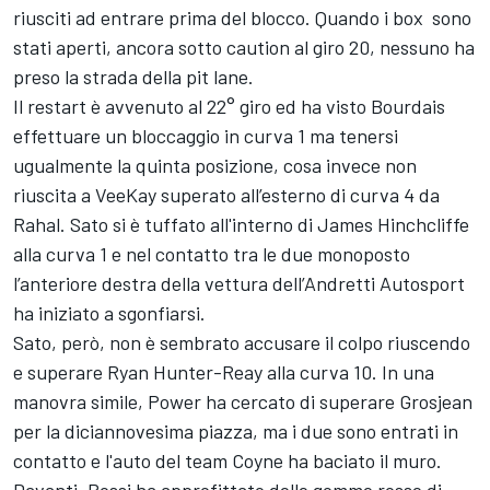
riusciti ad entrare prima del blocco. Quando i box sono
stati aperti, ancora sotto caution al giro 20, nessuno ha
preso la strada della pit lane.
Il restart è avvenuto al 22° giro ed ha visto Bourdais
effettuare un bloccaggio in curva 1 ma tenersi
ugualmente la quinta posizione, cosa invece non
riuscita a VeeKay superato all’esterno di curva 4 da
Rahal. Sato si è tuffato all'interno di James Hinchcliffe
alla curva 1 e nel contatto tra le due monoposto
l’anteriore destra della vettura dell’Andretti Autosport
ha iniziato a sgonfiarsi.
Sato, però, non è sembrato accusare il colpo riuscendo
e superare Ryan Hunter-Reay alla curva 10. In una
manovra simile, Power ha cercato di superare Grosjean
per la diciannovesima piazza, ma i due sono entrati in
contatto e l'auto del team Coyne ha baciato il muro.
Davanti, Rossi ha approfittato delle gomme rosse di