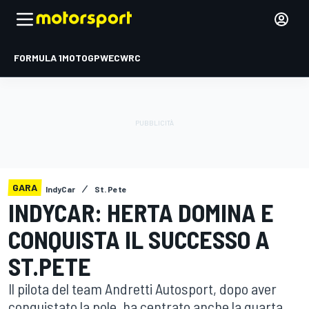
FORMULA 1
MOTOGP
WEC
WRC
GARA
IndyCar
St. Pete
INDYCAR: HERTA DOMINA E
CONQUISTA IL SUCCESSO A
ST.PETE
Il pilota del team Andretti Autosport, dopo aver
conquistato la pole, ha centrato anche la quarta