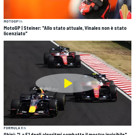
MOTOGP
1 h
MotoGP | Steiner: "Allo stato attuale, Vinales non è stato
licenziato"
FORMULA 1
1 h
Ghini: "La F1 degli algoritmi combatte il mostro invisibile"