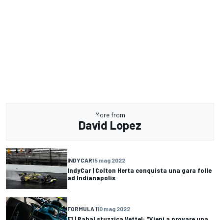
More from
David Lopez
INDYCAR
15 mag 2022
IndyCar | Colton Herta conquista una gara folle
ad Indianapolis
FORMULA 1
10 mag 2022
F1 | Rahal stuzzica Vettel: "Vieni a provare una