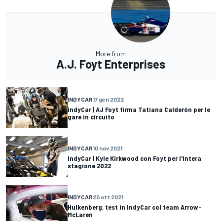
More from
A.J. Foyt Enterprises
INDYCAR
17 gen 2022
IndyCar | AJ Foyt firma Tatiana Calderón per le
gare in circuito
INDYCAR
10 nov 2021
IndyCar | Kyle Kirkwood con Foyt per l'intera
stagione 2022
INDYCAR
20 ott 2021
Hulkenberg, test in IndyCar col team Arrow-
McLaren