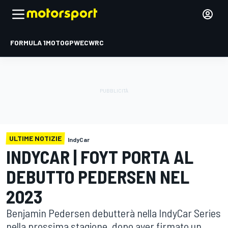
FORMULA 1
MOTOGP
WEC
WRC
ULTIME NOTIZIE
IndyCar
INDYCAR | FOYT PORTA AL
DEBUTTO PEDERSEN NEL
2023
Benjamin Pedersen debutterà nella IndyCar Series
nella prossima stagione, dopo aver firmato un