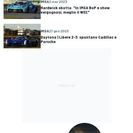
IMSA
2 mar 2023
Hardwick sbotta: "In IMSA BoP e show
vergognosi, meglio il WEC"
IMSA
27 gen 2023
Daytona | Libere 2-3: spuntano Cadillac e
Porsche