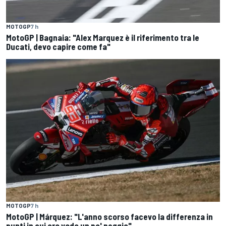
MOTOGP
7 h
MotoGP | Bagnaia: "Alex Marquez è il riferimento tra le
Ducati, devo capire come fa"
MOTOGP
7 h
MotoGP | Márquez: "L'anno scorso facevo la differenza in
punti in cui ora vado un po' peggio"