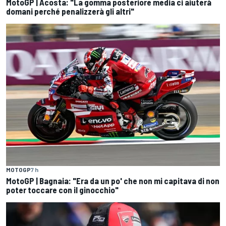
MotoGP | Acosta: "La gomma posteriore media ci aiuterà
domani perché penalizzerà gli altri"
MOTOGP
7 h
MotoGP | Bagnaia: "Era da un po' che non mi capitava di non
poter toccare con il ginocchio"