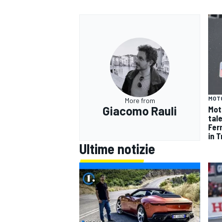
MOT
More from
Giacomo Rauli
Mot
tal
Fer
in 
Ultime notizie