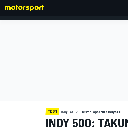
FORMULA 1
TEST
IndyCar
Test di apertura Indy 500
INDY 500: TAKU