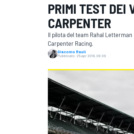
PRIMI TEST DEI
MOTOGP
WEC
CARPENTER
Il pilota del team Rahal Letterman
Carpenter Racing.
Giacomo Rauli
Pubblicato:
25 apr 2019, 09:09
WRC