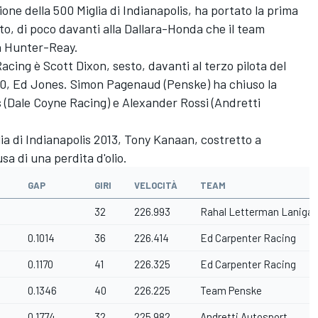
ione della 500 Miglia di Indianapolis, ha portato la prima
to, di poco davanti alla Dallara-Honda che il team
n Hunter-Reay.
acing è Scott Dixon, sesto, davanti al terzo pilota del
0, Ed Jones. Simon Pagenaud (Penske) ha chiuso la
 (Dale Coyne Racing) e Alexander Rossi (Andretti
lia di Indianapolis 2013, Tony Kanaan, costretto a
a di una perdita d'olio.
GAP
GIRI
VELOCITÀ
TEAM
9
32
226.993
Rahal Letterman Lanigan
0.1014
36
226.414
Ed Carpenter Racing
0.1170
41
226.325
Ed Carpenter Racing
0.1346
40
226.225
Team Penske
0.1774
32
225.982
Andretti Autosport