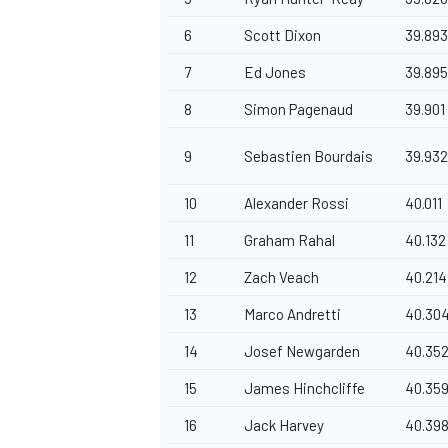
6
Scott Dixon
39.893
7
Ed Jones
39.895
8
Simon Pagenaud
39.901
9
Sebastien Bourdais
39.932
10
Alexander Rossi
40.011
11
Graham Rahal
40.132
12
Zach Veach
40.214
13
Marco Andretti
40.30
14
Josef Newgarden
40.35
ENDURANCE/GT
15
James Hinchcliffe
40.35
16
Jack Harvey
40.39