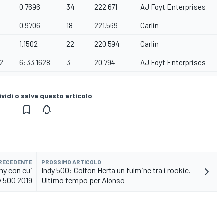
0.7696
34
222.671
AJ Foyt Enterprises
0.9706
18
221.569
Carlin
1.1502
22
220.594
Carlin
12
6:33.1628
3
20.794
AJ Foyt Enterprises
vidi o salva questo articolo
PRECEDENTE
PROSSIMO ARTICOLO
rmy con cui
Indy 500: Colton Herta un fulmine tra i rookie.
dy 500 2019
Ultimo tempo per Alonso