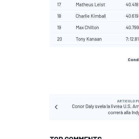
17
Matheus Leist
40.418
18
Charlie Kimball
40.619
19
Max Chilton
40.799
20
Tony Kanaan
7:12.8
Condi
ARTICOLO 
Conor Daly svela la livrea U.S. A
correrà alla In
MONOMARCA