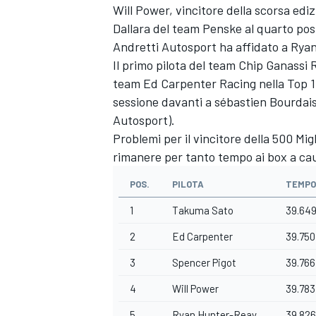
Will Power, vincitore della scorsa ediz
Dallara del team Penske al quarto pos
Andretti Autosport ha affidato a Rya
Il primo pilota del team Chip Ganassi R
team Ed Carpenter Racing nella Top 1
sessione davanti a sébastien Bourdais
Autosport).
Problemi per il vincitore della 500 Mig
rimanere per tanto tempo ai box a caus
POS.
PILOTA
TEMPO
1
Takuma Sato
39.64
2
Ed Carpenter
39.750
3
Spencer Pigot
39.766
4
Will Power
39.783
5
Ryan Hunter-Reay
39.826