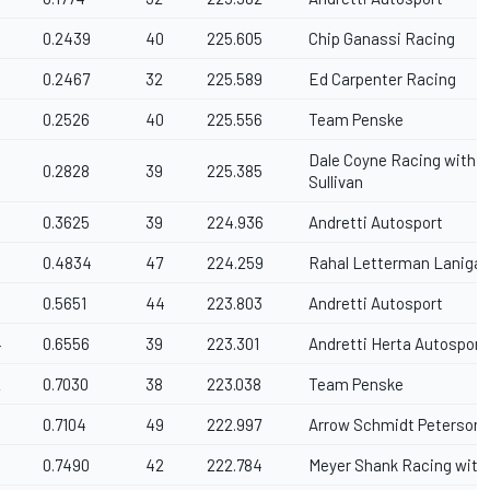
0.2439
40
225.605
Chip Ganassi Racing
0.2467
32
225.589
Ed Carpenter Racing
0.2526
40
225.556
Team Penske
Dale Coyne Racing with V
0.2828
39
225.385
Sullivan
0.3625
39
224.936
Andretti Autosport
0.4834
47
224.259
Rahal Letterman Lanigan
0.5651
44
223.803
Andretti Autosport
4
0.6556
39
223.301
Andretti Herta Autosport
2
0.7030
38
223.038
Team Penske
9
0.7104
49
222.997
Arrow Schmidt Peterson 
8
0.7490
42
222.784
Meyer Shank Racing with