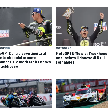
OGP
21 h
MOTOGP
23 h
oGP | Dalla discontinuità al
MotoGP | Ufficiale: Trackhous
ento sbocciato: come
annunciato il rinnovo di Raul
nandez si è meritato il rinnovo
Fernandez
Trackhouse