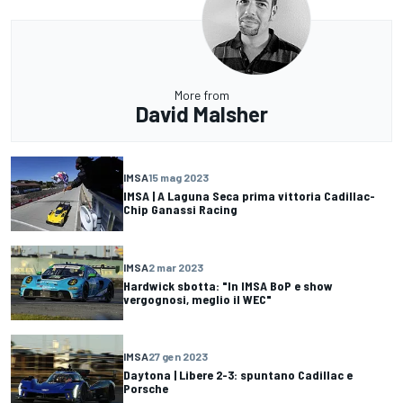
More from
David Malsher
IMSA
15 mag 2023
IMSA | A Laguna Seca prima vittoria Cadillac-
Chip Ganassi Racing
IMSA
2 mar 2023
Hardwick sbotta: "In IMSA BoP e show
vergognosi, meglio il WEC"
IMSA
27 gen 2023
Daytona | Libere 2-3: spuntano Cadillac e
Porsche