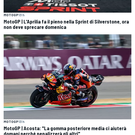
MOTOGP
13 h
MotoGP | L'Aprilia fa il pieno nella Sprint di Silverstone, ora
non deve sprecare domenica
MOTOGP
13 h
MotoGP | Acosta: "La gomma posteriore media ci aiuterà
domani perché penalizzerà gli altri"