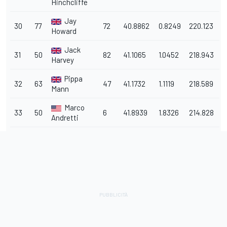
Hinchcliffe
Jay
30
77
72
40.8862
0.8249
220.123
Howard
Jack
31
50
82
41.1065
1.0452
218.943
Harvey
Pippa
32
63
47
41.1732
1.1119
218.589
Mann
Marco
33
50
6
41.8939
1.8326
214.828
Andretti