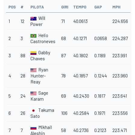
POS
#
PILOTA
GIRI
TEMPO
GAP
MPH
Will
1
12
71
40.0613
224.656
Power
Helio
2
3
68
40.1271
0.0658
224.287
Castroneves
Gabby
3
88
87
40.1802
0.1189
223.991
Chaves
Ryan
4
28
Hunter-
78
40.1857
0.1244
223.960
Reay
Sage
5
24
69
40.2430
0.1817
223.641
Karam
Takuma
6
26
106
40.2584
0.1971
223.556
Sato
Mikhail
7
7
58
40.2736
0.2123
223.471
Aleshin