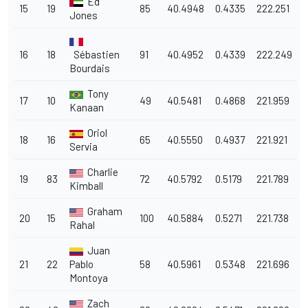
Ed
15
19
85
40.4948
0.4335
222.251
Jones
16
18
Sébastien
91
40.4952
0.4339
222.249
Bourdais
Tony
17
10
49
40.5481
0.4868
221.959
Kanaan
Oriol
18
16
65
40.5550
0.4937
221.921
Servia
Charlie
19
83
72
40.5792
0.5179
221.789
Kimball
Graham
20
15
100
40.5884
0.5271
221.738
Rahal
Juan
21
22
Pablo
58
40.5961
0.5348
221.696
Montoya
Zach