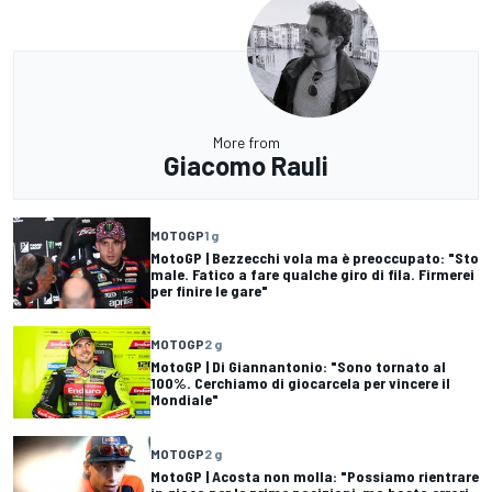
More from
Giacomo Rauli
MOTOGP
1 g
MotoGP | Bezzecchi vola ma è preoccupato: "Sto
male. Fatico a fare qualche giro di fila. Firmerei
per finire le gare"
MOTOGP
2 g
MotoGP | Di Giannantonio: "Sono tornato al
100%. Cerchiamo di giocarcela per vincere il
Mondiale"
MOTOGP
2 g
MotoGP | Acosta non molla: "Possiamo rientrare