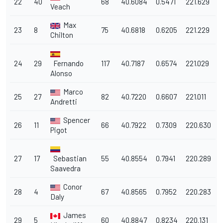
22
40
68
40.6084
0.5471
221.629
Veach
Max
23
8
75
40.6818
0.6205
221.229
Chilton
24
29
Fernando
117
40.7187
0.6574
221.029
Alonso
Marco
25
27
82
40.7220
0.6607
221.011
Andretti
Spencer
26
11
66
40.7922
0.7309
220.630
Pigot
27
17
Sebastian
55
40.8554
0.7941
220.289
Saavedra
Conor
28
4
67
40.8565
0.7952
220.283
Daly
James
29
5
60
40.8847
0.8234
220.131