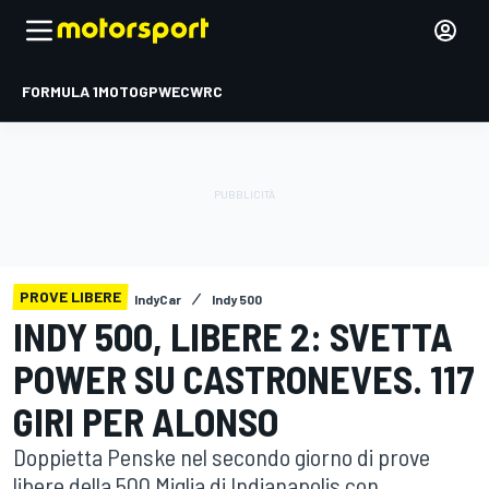
FORMULA 1
MOTOGP
WEC
WRC
PROVE LIBERE
IndyCar
Indy 500
INDY 500, LIBERE 2: SVETTA
POWER SU CASTRONEVES. 117
GIRI PER ALONSO
Doppietta Penske nel secondo giorno di prove
libere della 500 Miglia di Indianapolis con