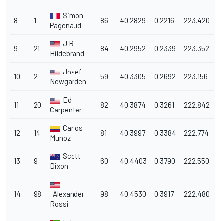
Simon
8
1
86
40.2829
0.2216
223.420
Pagenaud
J.R.
9
21
84
40.2952
0.2339
223.352
Hildebrand
Josef
10
2
59
40.3305
0.2692
223.156
Newgarden
Ed
11
20
82
40.3874
0.3261
222.842
Carpenter
Carlos
12
14
81
40.3997
0.3384
222.774
Munoz
Scott
13
9
60
40.4403
0.3790
222.550
Dixon
14
98
Alexander
98
40.4530
0.3917
222.480
Rossi