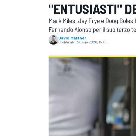
"ENTUSIASTI" D
MOTOGP
WEC
Mark Miles, Jay Frye e Doug Boles h
Fernando Alonso per il suo terzo ten
David Malsher
Modificato:
20 ago 2020, 15:00
WRC