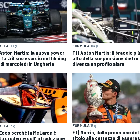
ULA 1
10 g
FORMULA 1
13 g
| Aston Martin: la nuova power
F1 | Aston Martin: il braccio pi
 farà il suo esordio nel filming
alto della sospensione dietro
 di mercoledì in Ungheria
diventa un profilo alare
FORMULA 1
7 g
ULA 1
3 g
F1 | Norris, dalla pressione del
| Ecco perché la McLaren è
titolo alla certezza di essere 
ta prudente sull'introduzione