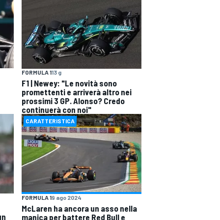
FORMULA 1
13 g
ù
F1 | Newey: "Le novità sono
promettenti e arriverà altro nei
prossimi 3 GP. Alonso? Credo
continuerà con noi"
CARATTERISTICA
FORMULA 1
9 ago 2024
McLaren ha ancora un asso nella
un
manica per battere Red Bull e