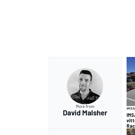
More from
IMSA
David Malsher
IMS
RALLY
vit
Rac