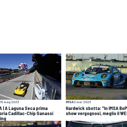
15 mag 2023
IMSA
2 mar 2023
A | A Laguna Seca prima
Hardwick sbotta: "In IMSA BoP
toria Cadillac-Chip Ganassi
show vergognosi, meglio il W
ing