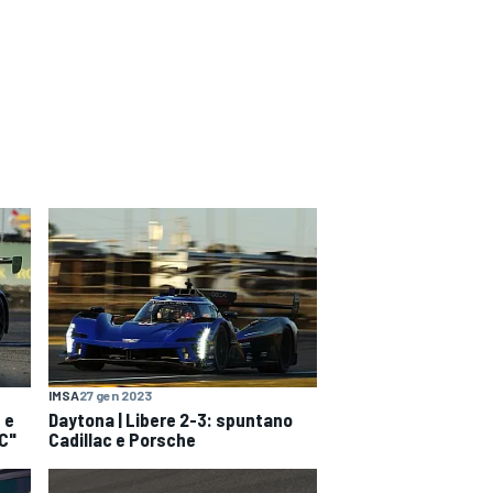
IMSA
27 gen 2023
 e
Daytona | Libere 2-3: spuntano
EC"
Cadillac e Porsche