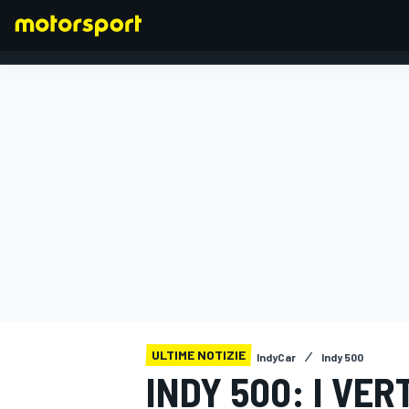
FORMULA 1
ULTIME NOTIZIE
IndyCar
Indy 500
INDY 500: I VER