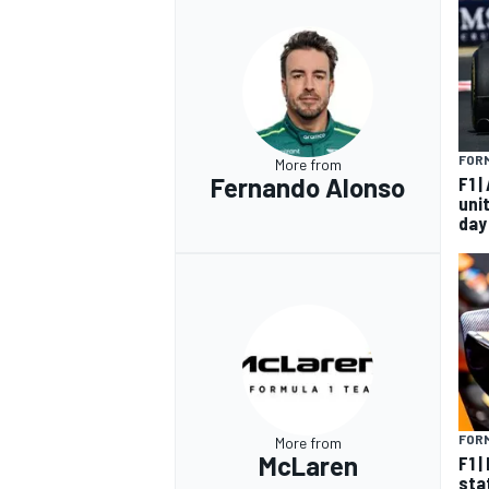
FORM
More from
Fernando Alonso
F1 
unit
day
FORM
More from
McLaren
F1 
sta