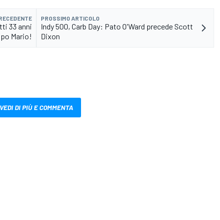
PRECEDENTE
PROSSIMO ARTICOLO
ti 33 anni
Indy 500, Carb Day: Pato O'Ward precede Scott
po Mario!
Dixon
VEDI DI PIÙ E COMMENTA