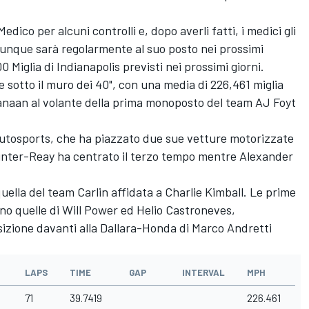
Medico per alcuni controlli e, dopo averli fatti, i medici gli
 dunque sarà regolarmente al suo posto nei prossimi
Miglia di Indianapolis previsti nei prossimi giorni.
e sotto il muro dei 40", con una media di 226,461 miglia
anaan al volante della prima monoposto del team AJ Foyt
Autosports, che ha piazzato due sue vetture motorizzate
Hunter-Reay ha centrato il terzo tempo mentre Alexander
uella del team Carlin affidata a Charlie Kimball. Le prime
o quelle di Will Power ed Helio Castroneves,
sizione davanti alla Dallara-Honda di Marco Andretti
LAPS
TIME
GAP
INTERVAL
MPH
71
39.7419
226.461