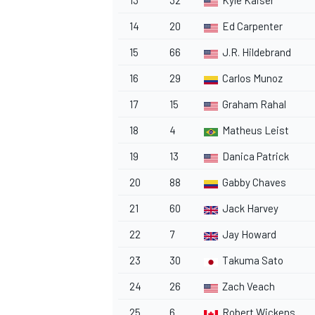
13
32
Kyle Kaiser
14
20
Ed Carpenter
15
66
J.R. Hildebrand
16
29
Carlos Munoz
17
15
Graham Rahal
18
4
Matheus Leist
19
13
Danica Patrick
20
88
Gabby Chaves
21
60
Jack Harvey
22
7
Jay Howard
23
30
Takuma Sato
MONOMARCA
24
26
Zach Veach
25
6
Robert Wickens