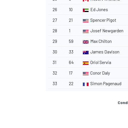
26
10
Ed Jones
27
21
Spencer Pigot
28
1
Josef Newgarden
29
59
Max Chilton
30
33
James Davison
31
64
Oriol Servia
32
17
Conor Daly
33
22
Simon Pagenaud
Condi
RALLY