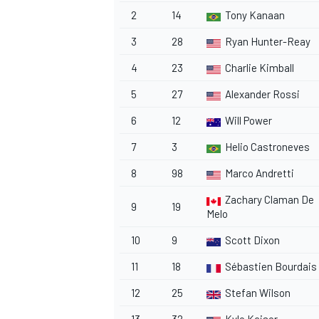
2
14
Tony Kanaan
3
28
Ryan Hunter-Reay
4
23
Charlie Kimball
5
27
Alexander Rossi
6
12
Will Power
7
3
Helio Castroneves
8
98
Marco Andretti
Zachary Claman De
9
19
Melo
10
9
Scott Dixon
ENDURANCE/GT
11
18
Sébastien Bourdais
12
25
Stefan Wilson