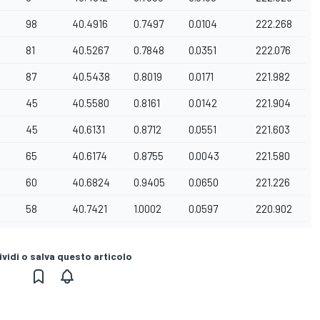
98
40.4916
0.7497
0.0104
222.268
81
40.5267
0.7848
0.0351
222.076
87
40.5438
0.8019
0.0171
221.982
45
40.5580
0.8161
0.0142
221.904
45
40.6131
0.8712
0.0551
221.603
65
40.6174
0.8755
0.0043
221.580
60
40.6824
0.9405
0.0650
221.226
58
40.7421
1.0002
0.0597
220.902
vidi o salva questo articolo