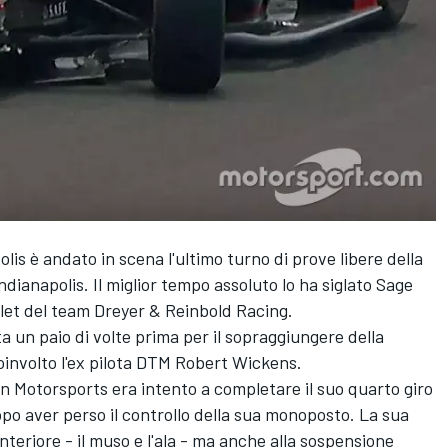
lis è andato in scena l'ultimo turno di prove libere della
ndianapolis. Il miglior tempo assoluto lo ha siglato Sage
let del team Dreyer & Reinbold Racing.
ta un paio di volte prima per il sopraggiungere della
oinvolto l'ex pilota DTM Robert Wickens.
 Motorsports era intento a completare il suo quarto giro
po aver perso il controllo della sua monoposto. La sua
nteriore - il muso e l'ala - ma anche alla sospensione