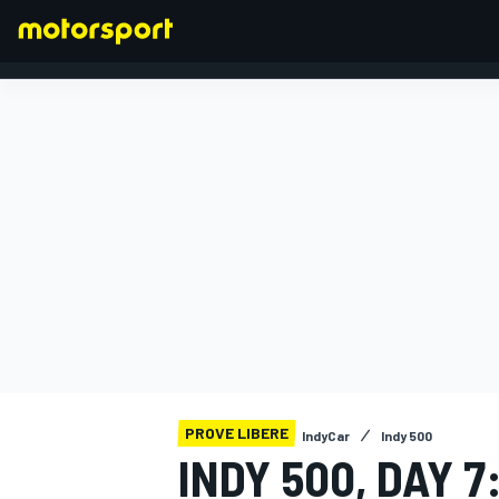
FORMULA 1
PROVE LIBERE
IndyCar
Indy 500
INDY 500, DAY 7