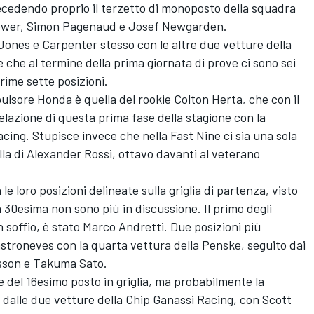
recedendo proprio il terzetto di monoposto della squadra
 Power, Simon Pagenaud e Josef Newgarden.
ones e Carpenter stesso con le altre due vetture della
che al termine della prima giornata di prove ci sono sei
rime sette posizioni.
pulsore Honda è quella del rookie Colton Herta, che con il
elazione di questa prima fase della stagione con la
ing. Stupisce invece che nella Fast Nine ci sia una sola
la di Alexander Rossi, ottavo davanti al veterano
le loro posizioni delineate sulla griglia di partenza, visto
 30esima non sono più in discussione. Il primo degli
n soffio, è stato Marco Andretti. Due posizioni più
Castroneves con la quarta vettura della Penske, seguito dai
csson e Takuma Sato.
del 16esimo posto in griglia, ma probabilmente la
dalle due vetture della Chip Ganassi Racing, con Scott