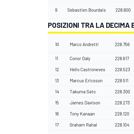
9
Sebastien Bourdais
228.800
POSIZIONI TRA LA DECIMA 
10
Marco Andretti
228.756
11
Conor Daly
228.617
12
Helio Castroneves
228.523
13
Marcus Ericsson
228.511
14
Takuma Sato
228.300
15
James Davison
228.273
16
Tony Kanaan
228.120
RALLY
17
Graham Rahal
228.104