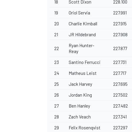
18
Scott Dixon
228.100
19
Oriol Servia
227.991
20
Charlie Kimball
227.915
21
JR Hildebrand
227.908
Ryan Hunter-
22
227.877
Reay
23
Santino Ferrucci
227.731
24
Matheus Leist
227.717
25
Jack Harvey
227.695
26
Jordan King
227.502
27
Ben Hanley
227.482
28
Zach Veach
227.341
29
Felix Rosenqvist
227.297