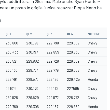
qvist addirittura in 29esima. Male anche Ryan Hunter-
nata un posto in griglia l'unica ragazza: Pippa Mann ha
9
QL1
QL2
QL3
QL4
MOTORE
230.800
230.078
229.798
229.659
Chevy
E
230.433
230.197
229.859
229.836
Chevy
T
230.521
229.862
229.728
229.309
Chevy
T
230.130
229.734
229.779
229.357
Chevy
T
229.791
229.570
229.126
229.425
Honda
H
231.015
230.070
229.110
227.595
Chevy
E
230.028
229.529
229.072
228.772
Chevy
E
229.760
229.306
229.137
228.869
Honda
A