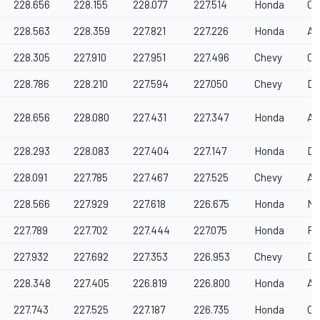
228.656
228.155
228.077
227.514
Honda
Ch
228.563
228.359
227.821
227.226
Honda
Ar
228.305
227.910
227.951
227.496
Chevy
Ca
228.786
228.210
227.594
227.050
Chevy
Dr
228.656
228.080
227.431
227.347
Honda
An
228.293
228.083
227.404
227.147
Honda
Da
228.091
227.785
227.467
227.525
Chevy
AJ
228.566
227.929
227.618
226.675
Honda
Me
227.789
227.702
227.444
227.075
Honda
Ra
227.932
227.692
227.353
226.953
Chevy
Dr
228.348
227.405
226.819
226.800
Honda
An
227.743
227.525
227.187
226.735
Honda
Ch