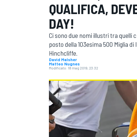
QUALIFICA, DEV
MOTOGP
WEC
DAY!
Ci sono due nomi illustri tra quel
posto della 103esima 500 Miglia di 
Hinchcliffe.
David Malsher
Matteo Nugnes
Modificato:
18 mag 2019, 23:32
WRC