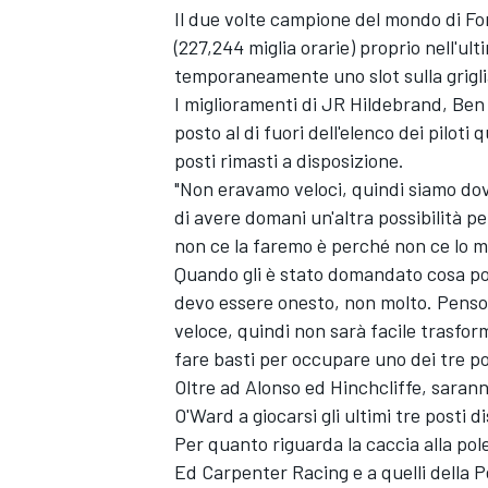
Il due volte campione del mondo di For
(227,244 miglia orarie) proprio nell'ul
temporaneamente uno slot sulla grigli
I miglioramenti di JR Hildebrand, Ben
posto al di fuori dell'elenco dei piloti 
posti rimasti a disposizione.
"Non eravamo veloci, quindi siamo dov
di avere domani un'altra possibilità pe
non ce la faremo è perché non ce lo me
Quando gli è stato domandato cosa pot
devo essere onesto, non molto. Penso 
veloce, quindi non sarà facile trasfo
fare basti per occupare uno dei tre pos
Oltre ad Alonso ed Hinchcliffe, saran
O'Ward a giocarsi gli ultimi tre posti 
Per quanto riguarda la caccia alla pole
Ed Carpenter Racing e a quelli della P