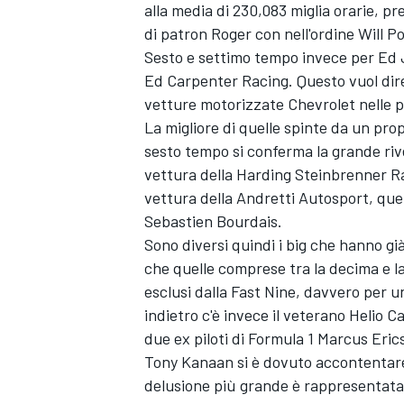
alla media di 230,083 miglia orarie, p
di patron Roger con nell'ordine Will
Sesto e settimo tempo invece per Ed J
Ed Carpenter Racing. Questo vuol dire 
vetture motorizzate Chevrolet nelle p
La migliore di quelle spinte da un pro
sesto tempo si conferma la grande riv
vettura della Harding Steinbrenner Rac
vettura della Andretti Autosport, quel
Sebastien Bourdais.
Sono diversi quindi i big che hanno già 
che quelle comprese tra la decima e la
esclusi dalla Fast Nine, davvero per u
indietro c'è invece il veterano Helio 
ENDURANCE/GT
due ex piloti di Formula 1 Marcus Eri
Tony Kanaan si è dovuto accontentare 
delusione più grande è rappresentata 