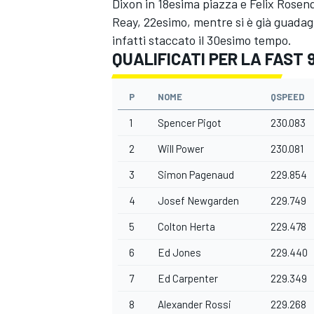
Dixon in 18esima piazza e Felix Rosen
Reay, 22esimo, mentre si è già guadag
infatti staccato il 30esimo tempo.
QUALIFICATI PER LA FAST 
P
NOME
QSPEED
1
Spencer Pigot
230.083
2
Will Power
230.081
3
Simon Pagenaud
229.854
4
Josef Newgarden
229.749
5
Colton Herta
229.478
6
Ed Jones
229.440
MONOMARCA
7
Ed Carpenter
229.349
8
Alexander Rossi
229.268