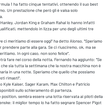
mula 1 ha fatto cinque tentativi, ottenendo il suo best
timo. Un prestazione che però gli è valsa solo
a.
 Hanley, Jordan King e Graham Rahal lo hanno infatti
qualificati, mettendolo in lizza per uno degli ultimi tre
e ci meritiamo di essere oggi" ha detto Alonso. "Speriamo
r prendere parte alla gara. Se ci riusciremo, ok, ma se
ritiamo. In ogni caso, non sono felice".
rà fare nel corso della notta, Fernando ha aggiunto: "Se
che sia tutta la settimana che la nostra macchina non è
rmarla in una notte. Speriamo che quello che possiamo
ti rimasti".
no Kyle Kaiser, Sager Karam, Max Chilton e Patricio
disponibili sullo schieramento di partenza.
 position, sembra essere una lotta riservata ai piloti della
enske: il miglior tempo lo ha fatto segnare Spencer Pigot