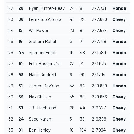
22
28
Ryan Hunter-Reay
24
81
222.731
Honda
23
66
Fernando Alonso
41
72
222.680
Chevy
24
12
Will Power
73
81
222.578
Chevy
25
15
Graham Rahal
3
71
222.158
Honda
26
45
Spencer Pigot
16
48
221.789
Honda
27
10
Felix Rosenqvist
23
71
221.675
Honda
28
98
Marco Andretti
6
70
221.314
Honda
29
51
James Davison
53
64
220.889
Honda
30
59
Max Chilton
55
80
220.666
Chevy
31
67
JR Hildebrand
28
44
219.727
Chevy
32
24
Sage Karam
5
38
219.396
Chevy
33
81
Ben Hanley
10
104
217.984
Chevy