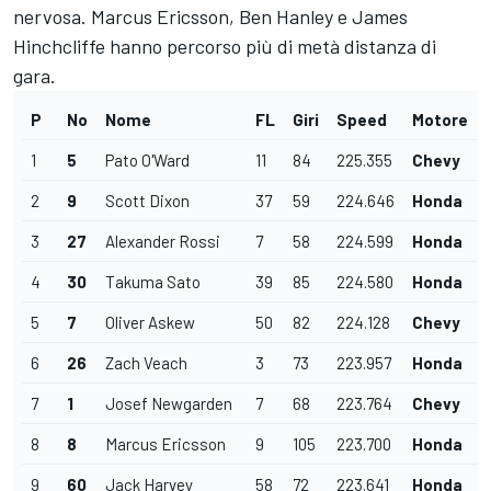
nervosa. Marcus Ericsson, Ben Hanley e James
Hinchcliffe hanno percorso più di metà distanza di
gara.
P
No
Nome
FL
Giri
Speed
Motore
1
5
Pato O'Ward
11
84
225.355
Chevy
2
9
Scott Dixon
37
59
224.646
Honda
3
27
Alexander Rossi
7
58
224.599
Honda
4
30
Takuma Sato
39
85
224.580
Honda
5
7
Oliver Askew
50
82
224.128
Chevy
6
26
Zach Veach
3
73
223.957
Honda
7
1
Josef Newgarden
7
68
223.764
Chevy
8
8
Marcus Ericsson
9
105
223.700
Honda
9
60
Jack Harvey
58
72
223.641
Honda