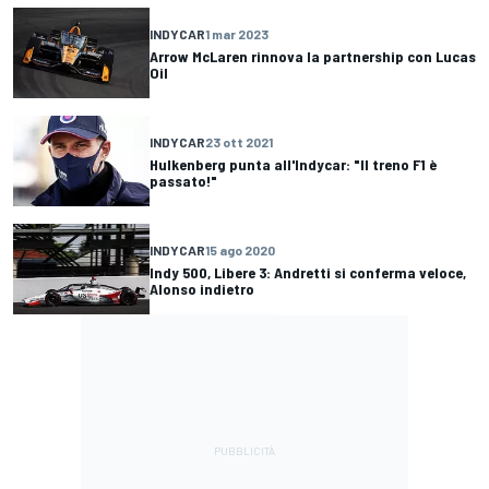
INDYCAR
1 mar 2023
Arrow McLaren rinnova la partnership con Lucas
Oil
INDYCAR
23 ott 2021
Hulkenberg punta all'Indycar: "Il treno F1 è
passato!"
INDYCAR
15 ago 2020
Indy 500, Libere 3: Andretti si conferma veloce,
Alonso indietro