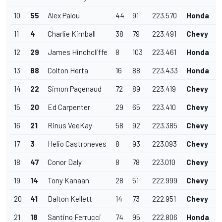
10
55
Alex Palou
44
91
223.570
Honda
11
4
Charlie Kimball
38
79
223.491
Chevy
12
29
James Hinchcliffe
8
103
223.461
Honda
13
88
Colton Herta
16
88
223.433
Honda
14
22
Simon Pagenaud
72
89
223.419
Chevy
15
20
Ed Carpenter
29
65
223.410
Chevy
16
21
Rinus VeeKay
58
92
223.385
Chevy
17
3
Helio Castroneves
8
93
223.093
Chevy
18
47
Conor Daly
8
78
223.010
Chevy
19
14
Tony Kanaan
28
51
222.999
Chevy
20
41
Dalton Kellett
14
73
222.951
Chevy
21
18
Santino Ferrucci
74
95
222.806
Honda