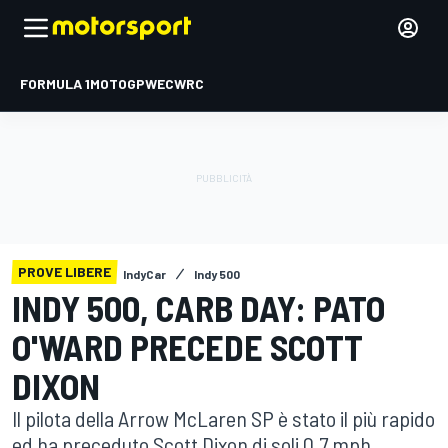
FORMULA 1
MOTOGP
WEC
WRC
PROVE LIBERE
IndyCar
Indy 500
INDY 500, CARB DAY: PATO
O'WARD PRECEDE SCOTT
DIXON
Il pilota della Arrow McLaren SP è stato il più rapido
ed ha preceduto Scott Dixon di soli 0.7 mph.