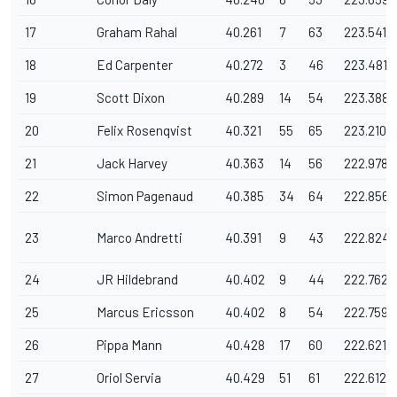
17
Graham Rahal
40.261
7
63
223.541
18
Ed Carpenter
40.272
3
46
223.481
19
Scott Dixon
40.289
14
54
223.388
20
Felix Rosenqvist
40.321
55
65
223.210
21
Jack Harvey
40.363
14
56
222.978
22
Simon Pagenaud
40.385
34
64
222.856
23
Marco Andretti
40.391
9
43
222.824
24
JR Hildebrand
40.402
9
44
222.762
25
Marcus Ericsson
40.402
8
54
222.759
26
Pippa Mann
40.428
17
60
222.621
27
Oriol Servia
40.429
51
61
222.612