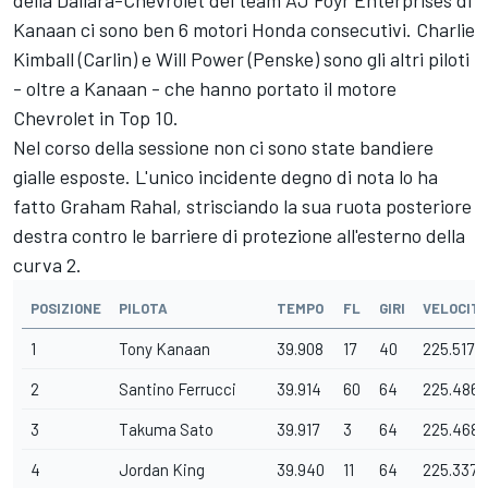
della Dallara-Chevrolet del team AJ Foyr Enterprises di
Kanaan ci sono ben 6 motori Honda consecutivi. Charlie
Kimball (Carlin) e Will Power (Penske) sono gli altri piloti
- oltre a Kanaan - che hanno portato il motore
Chevrolet in Top 10.
Nel corso della sessione non ci sono state bandiere
gialle esposte. L'unico incidente degno di nota lo ha
fatto Graham Rahal, strisciando la sua ruota posteriore
destra contro le barriere di protezione all'esterno della
curva 2.
POSIZIONE
PILOTA
TEMPO
FL
GIRI
VELOCIT
1
Tony Kanaan
39.908
17
40
225.517
2
Santino Ferrucci
39.914
60
64
225.486
3
Takuma Sato
39.917
3
64
225.468
4
Jordan King
39.940
11
64
225.337