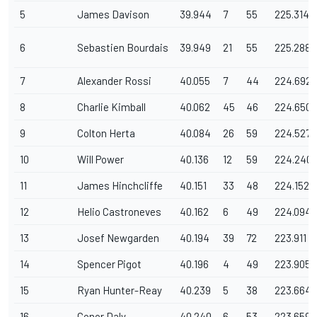
5
James Davison
39.944
7
55
225.314
6
Sebastien Bourdais
39.949
21
55
225.288
7
Alexander Rossi
40.055
7
44
224.692
8
Charlie Kimball
40.062
45
46
224.650
9
Colton Herta
40.084
26
59
224.527
10
Will Power
40.136
12
59
224.240
11
James Hinchcliffe
40.151
33
48
224.152
12
Helio Castroneves
40.162
6
49
224.094
13
Josef Newgarden
40.194
39
72
223.911
14
Spencer Pigot
40.196
4
49
223.905
15
Ryan Hunter-Reay
40.239
5
38
223.664
16
Conor Daly
40.240
6
53
223.659