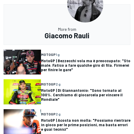
More from
Giacomo Rauli
MOTOGP
1 g
MotoGP | Bezzecchi vola ma è preoccupato: "Sto
male. Fatico a fare qualche giro di fila. Firmerei
per finire le gare"
MOTOGP
2 g
MotoGP | Di Giannantonio: "Sono tornato al
100%. Cerchiamo di giocarcela per vincere il
Mondiale"
MOTOGP
2 g
MotoGP | Acosta non molla: "Possiamo rientrare
in gioco per le prime posizioni, ma basta errori
e guai tecnici"