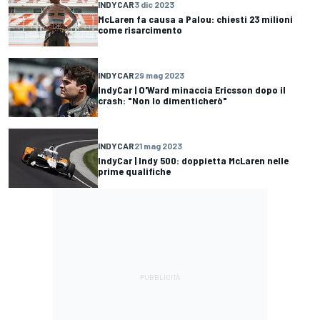
INDYCAR
3 dic 2023
McLaren fa causa a Palou: chiesti 23 milioni
come risarcimento
INDYCAR
29 mag 2023
IndyCar | O'Ward minaccia Ericsson dopo il
crash: "Non lo dimenticherò"
INDYCAR
21 mag 2023
IndyCar | Indy 500: doppietta McLaren nelle
prime qualifiche