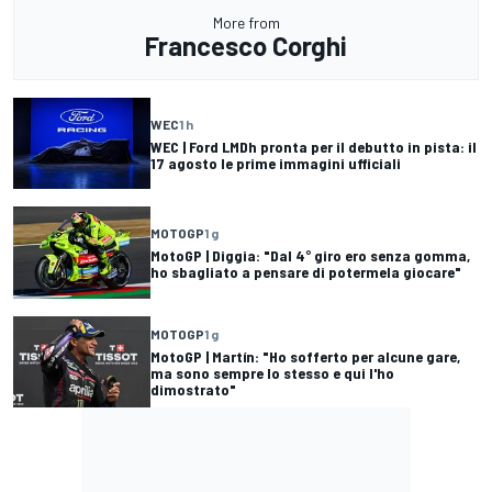
More from
Francesco Corghi
WEC
1 h
WEC | Ford LMDh pronta per il debutto in pista: il
17 agosto le prime immagini ufficiali
MOTOGP
1 g
MotoGP | Diggia: "Dal 4° giro ero senza gomma,
ho sbagliato a pensare di potermela giocare"
MOTOGP
1 g
MotoGP | Martín: "Ho sofferto per alcune gare,
ma sono sempre lo stesso e qui l'ho
dimostrato"