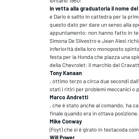
lontano 1960:
in vetta alla graduatoria il nome de
e Dario è salito in cattedra per la pri
questo dato per dare un senso alla s
appuntamento: non hanno fatto in tem
Simona De Silvestro e Jean Alesi richi
inferiorità della loro monoposto spinta
festa per la Honda che piazza una sple
della Chevrolet: il marchio del Cravatt
Tony Kanaan
, ottimo terzo a circa due secondi dall
stati i ritiri per problemi meccanici o 
Marco Andretti
, che è stato anche al comando, ha caus
finale quando era in ottava posizione
Mike Conway
(Foyt) che si è girato in testacoda co
Will Power