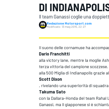
DI INDIANAPOLI
MOTOGP
WEC
Il team Ganassi coglie una doppiett
Redazione Motorsport.com
Modificato:
13 mag 2015, 22:27
Il suono delle cornamuse ha accompa
Dario Franchitti
alla victory lane, mentre la moglie Ash
WRC
terza vittoria del campione scozzese.
alla 500 Miglia di Indianapolis grazie 
Scott Dixon
, rivelando una superiorità di squadr
Takuma Sato
con la Dallara-Honda del team Rahal L
Ganassi, ma il giapponese si è schiantat