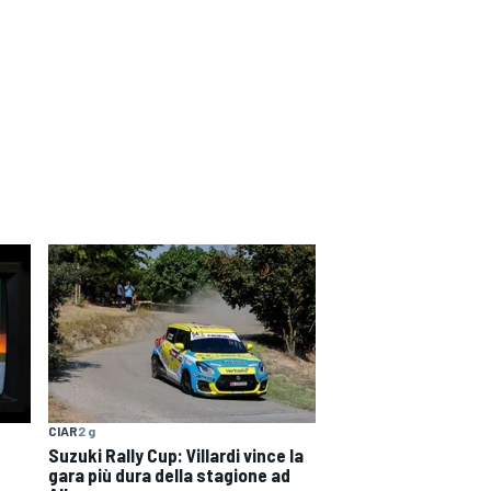
CIAR
2 g
Suzuki Rally Cup: Villardi vince la
gara più dura della stagione ad