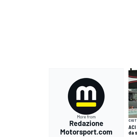
More from
RALLY
CIGT
Redazione
ACI
Motorsport.com
da 