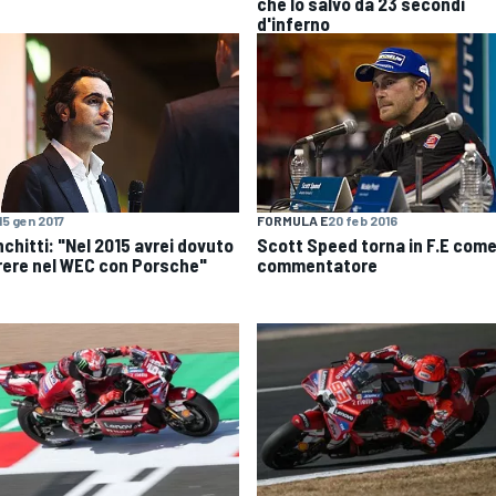
che lo salvò da 23 secondi
d'inferno
15 gen 2017
FORMULA E
20 feb 2016
nchitti: "Nel 2015 avrei dovuto
Scott Speed torna in F.E com
rere nel WEC con Porsche"
commentatore