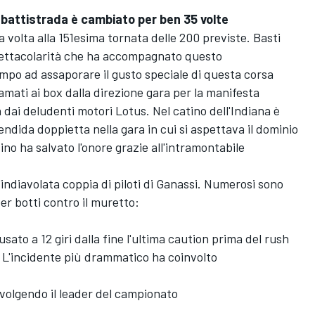
l battistrada è cambiato per ben 35 volte
ma volta alla 151esima tornata delle 200 previste. Basti
pettacolarità che ha accompagnato questo
po ad assaporare il gusto speciale di questa corsa
amati ai box dalla direzione gara per la manifesta
 dai deludenti motori Lotus. Nel catino dell'Indiana è
ndida doppietta nella gara in cui si aspettava il dominio
ino ha salvato l'onore grazie all'intramontabile
'indiavolata coppia di piloti di Ganassi. Numerosi sono
per botti contro il muretto:
ato a 12 giri dalla fine l'ultima caution prima del rush
. L'incidente più drammatico ha coinvolto
involgendo il leader del campionato