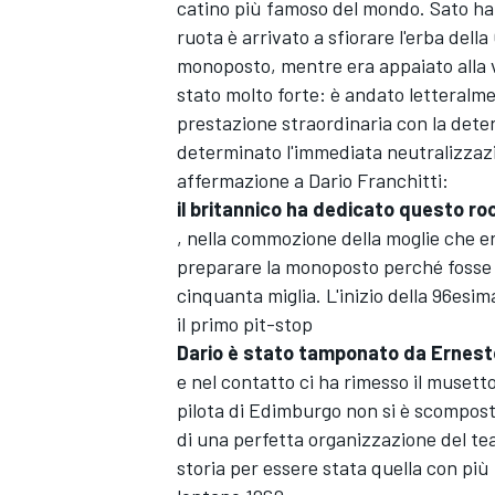
catino più famoso del mondo. Sato ha p
ruota è arrivato a sfiorare l'erba del
monoposto, mentre era appaiato alla v
stato molto forte: è andato letteralm
prestazione straordinaria con la dete
determinato l'immediata neutralizzazio
affermazione a Dario Franchitti:
il britannico ha dedicato questo 
, nella commozione della moglie che er
preparare la monoposto perché fosse a
cinquanta miglia. L'inizio della 96esim
il primo pit-stop
Dario è stato tamponato da Ernest
e nel contatto ci ha rimesso il musetto
pilota di Edimburgo non si è scomposto
di una perfetta organizzazione del tea
storia per essere stata quella con pi
MONOPOSTO