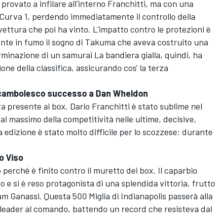
rovato a infilare all'interno Franchitti, ma con una
la Curva 1, perdendo immediatamente il controllo della
ettura che poi ha vinto. L'impatto contro le protezioni è
ente in fumo il sogno di Takuma che aveva costruito una
rminazione di un samurai La bandiera gialla, quindi, ha
ne della classifica, assicurando cos' la terza
rocambolesco successo a Dan Wheldon
a presente ai box. Dario Franchitti è stato sublime nel
l massimo della competitività nelle ultime, decisive,
a edizione è stato molto difficile per lo scozzese: durante
o Viso
 perché è finito contro il muretto dei box. Il caparbio
 e si è reso protagonista di una splendida vittoria, frutto
m Ganassi. Questa 500 Miglia di Indianapolis passerà alla
ù leader al comando, battendo un record che resisteva dal