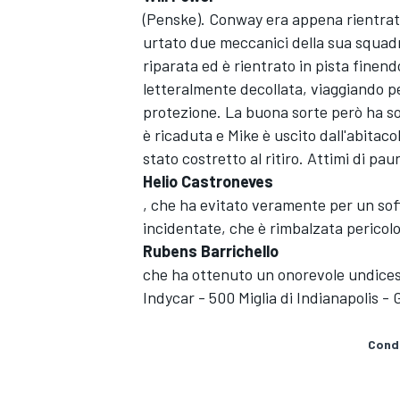
(Penske). Conway era appena rientrato
urtato due meccanici della sua squadra
riparata ed è rientrato in pista fine
letteralmente decollata, viaggiando per 
protezione. La buona sorte però ha so
è ricaduta e Mike è uscito dall'abita
stato costretto al ritiro. Attimi di pa
Helio Castroneves
, che ha evitato veramente per un sof
incidentate, che è rimbalzata pericolo
Rubens Barrichello
che ha ottenuto un onorevole undicesi
Indycar - 500 Miglia di Indianapolis - 
ENDURANCE/GT
Condi