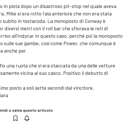
 in pista dopo un disastroso pit-stop nel quale aveva
. Mike si era rotto l'ala anteriore che non era stata
ndo subito in testacoda. La monoposto di Conway è
diversi metri con il roll bar che sfiorava le reti di
rriso all'Indycar in questo caso, perchè poi la monoposto
colo sulle sue gambe, così come Power, che comunque è
ura anche per
fio una ruota che si era staccata da una delle vetture
samente vicina al suo casco. Positivo il debutto di
mo posto a soli sette secondi dal vincitore.
Gara
vidi o salva questo articolo