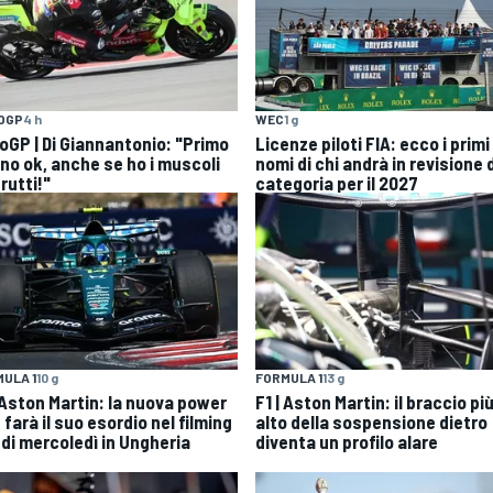
OGP
4 h
WEC
1 g
oGP | Di Giannantonio: "Primo
Licenze piloti FIA: ecco i primi
rno ok, anche se ho i muscoli
nomi di chi andrà in revisione 
rutti!"
categoria per il 2027
ULA 1
10 g
FORMULA 1
13 g
| Aston Martin: la nuova power
F1 | Aston Martin: il braccio pi
 farà il suo esordio nel filming
alto della sospensione dietro
 di mercoledì in Ungheria
diventa un profilo alare