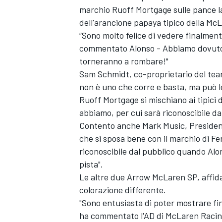
marchio Ruoff Mortgage sulle pance la
dell'arancione papaya tipico della Mc
“Sono molto felice di vedere finalmen
commentato Alonso - Abbiamo dovuto a
torneranno a rombare!"
Sam Schmidt, co-proprietario del tea
non è uno che corre e basta, ma può lot
Ruoff Mortgage si mischiano ai tipici
abbiamo, per cui sarà riconoscibile dai
Contento anche Mark Music, Presidente
che si sposa bene con il marchio di F
riconoscibile dal pubblico quando Alon
pista".
Le altre due Arrow McLaren SP, affid
colorazione differente.
"Sono entusiasta di poter mostrare fi
ha commentato l'AD di McLaren Racing