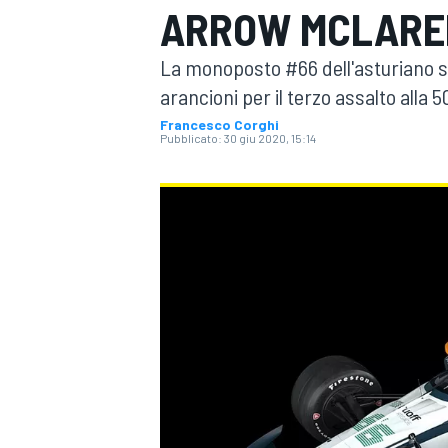
ARROW MCLAREN
MOTOGP
WEC
La monoposto #66 dell'asturiano s
arancioni per il terzo assalto alla 5
Francesco Corghi
Pubblicato:
30 giu 2020, 15:14
WRC