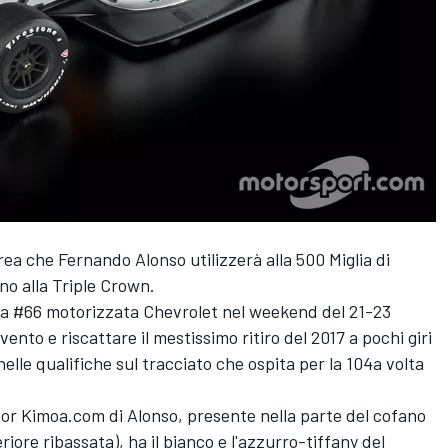
ea che Fernando Alonso utilizzerà alla 500 Miglia di
ano alla Triple Crown.
ura #66 motorizzata Chevrolet nel weekend del 21-23
vento e riscattare il mestissimo ritiro del 2017 a pochi giri
nelle qualifiche sul tracciato che ospita per la 104a volta
or Kimoa.com di Alonso, presente nella parte del cofano
iore ribassata), ha il bianco e l'azzurro-tiffany del