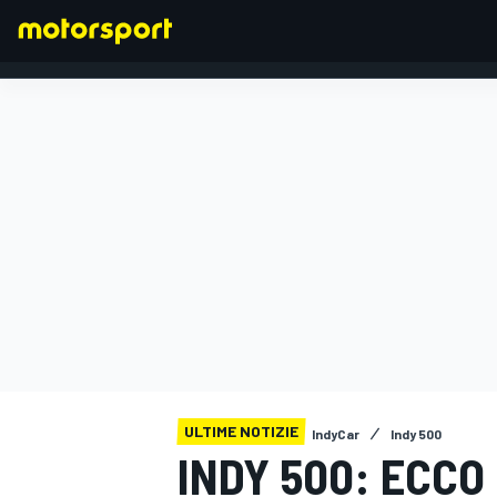
FORMULA 1
ULTIME NOTIZIE
IndyCar
Indy 500
INDY 500: ECCO