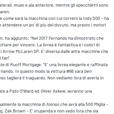
terali, muso e ala anteriore, mentre gli specchietti sono
Laren.
te come sarà la macchina con cui correrò la Indy 500 - ha
ttendere un po' di più del dovuto, ma presto i motori
m, ha aggiunto: "Nel 2017 Fernando ha dimostrato che
tare per vincere. La livrea è fantastica e i colori di
 di Arrow McLaren SP. E' diversa dalle altre macchine che
 fan".
 di Ruoff Mortgage: "E' una livrea elegante e raffinata
ernando. In questo modo la vettura #66 sarà ben
so taglierà il traguardo. Non vediamo l'ora di averla in
ate a Pato O’Ward ed Oliver Askew, avranno una
nalmente la macchina di Alonso che avrà alla 500 Miglia -
, Zak Brown - E' stupenda e non vedo l'ora che sia