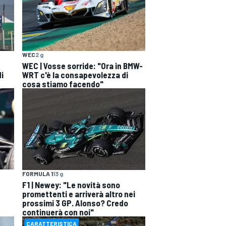
WEC
2 g
WEC | Vosse sorride: "Ora in BMW-
di
WRT c'è la consapevolezza di
cosa stiamo facendo"
FORMULA 1
13 g
ù
F1 | Newey: "Le novità sono
promettenti e arriverà altro nei
prossimi 3 GP. Alonso? Credo
continuerà con noi"
CARATTERISTICA