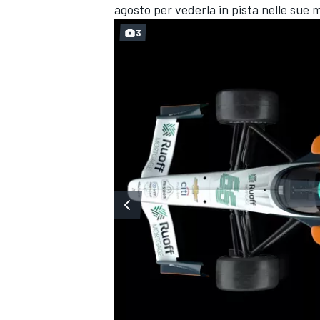
agosto per vederla in pista nelle sue 
3
ENDURANCE/GT