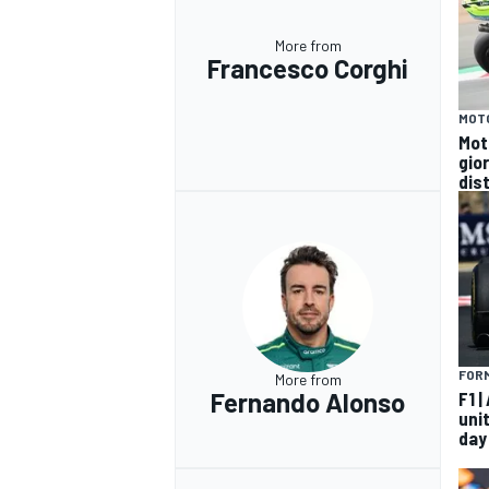
More from
Francesco Corghi
MOT
Mot
gio
dist
FORM
More from
Fernando Alonso
F1 
unit
day