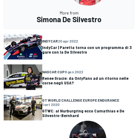
More from
Simona De Silvestro
INDYCAR
20 apr 2022
IndyCar | Paretta torna con un programma di 3
gare con la De Silvestro
NASCAR CUP
8 gen 2022
Renee Gracie: da OnlyFans ad un ritorno nelle
corse negli USA?
GT WORLD CHALLENGE EUROPE ENDURANCE
1 set 2020
GTWC: al Nurburgring ecco Camathias e De
Silvestro-Bernhard