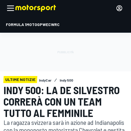
FORMULA 1
MOTOGP
WEC
WRC
ULTIME NOTIZIE
IndyCar
Indy 500
INDY 500: LA DE SILVESTRO
CORRERÀ CON UN TEAM
TUTTO AL FEMMINILE
La ragazza svizzera sarà in azione ad Indianapolis
con la monoposto motorizzata Chevrolet e gestita