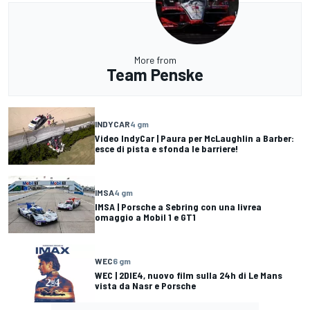
More from
Team Penske
INDYCAR
4 gm
Video IndyCar | Paura per McLaughlin a Barber:
esce di pista e sfonda le barriere!
IMSA
4 gm
IMSA | Porsche a Sebring con una livrea
omaggio a Mobil 1 e GT1
WEC
6 gm
WEC | 2DIE4, nuovo film sulla 24h di Le Mans
vista da Nasr e Porsche