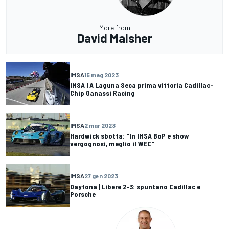
More from
David Malsher
IMSA
15 mag 2023
IMSA | A Laguna Seca prima vittoria Cadillac-
Chip Ganassi Racing
IMSA
2 mar 2023
Hardwick sbotta: "In IMSA BoP e show
vergognosi, meglio il WEC"
IMSA
27 gen 2023
Daytona | Libere 2-3: spuntano Cadillac e
Porsche