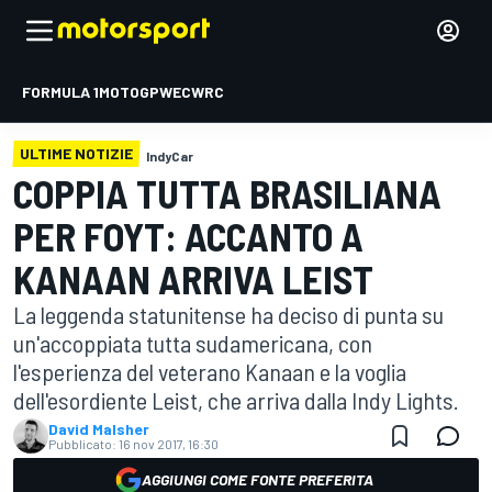
FORMULA 1
MOTOGP
WEC
WRC
ULTIME NOTIZIE
IndyCar
COPPIA TUTTA BRASILIANA
PER FOYT: ACCANTO A
KANAAN ARRIVA LEIST
La leggenda statunitense ha deciso di punta su
un'accoppiata tutta sudamericana, con
l'esperienza del veterano Kanaan e la voglia
dell'esordiente Leist, che arriva dalla Indy Lights.
David Malsher
Pubblicato:
16 nov 2017, 16:30
AGGIUNGI COME FONTE PREFERITA