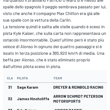
ma quando il brasiliano Patricio O'Ward si è messo alle
spalle dello spagnolo il peggio sembrava passato per lui,
visto che anche il compagno Max Chilton era già alle
sue spalle con la vettura della Carlin.
La tensione quindi è salita alle stelle quando è sceso in
pista Kyle Kaiser, che sulla carta non rappresentava un
ostacolo insormontabile. Quest'ultimo però è stato più
veloce di Alonso in ognuno dei quattro passaggi e si è
issato in terza posizione a 365,920 km/h di media. Una
beffa per Alonso, che è stato eliminato proprio
dall'ultimo pilota sceso in pista.
CLA
PILOTA
TEAM
G
31
Sage Karam
DREYER & REINBOLD RACING
ARROW SCHMIDT PETERSON
32
James Hinchcliffe
MOTORSPORTS