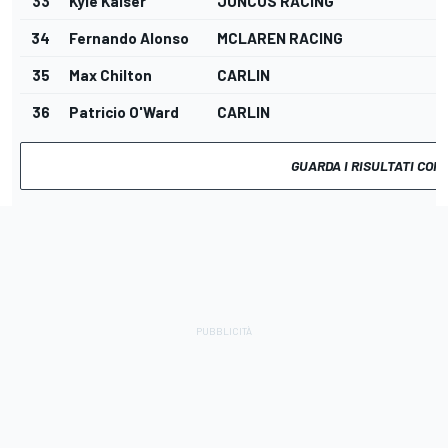
33
Kyle Kaiser
JUNCOS RACING
34
Fernando Alonso
MCLAREN RACING
35
Max Chilton
CARLIN
36
Patricio O'Ward
CARLIN
GUARDA I RISULTATI COM