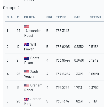
Gruppo 2
CLA
#
PILOTA
GIRI
TEMPO
GAP
INTERVAL
1
27
Alexander
5
1'33.3143
Rossi
Will
2
12
5
1'33.8295
0.5152
0.5152
Power
Scott
3
9
4
1'33.9544
0.6401
0.1249
Dixon
Zach
4
26
4
1'34.6464
1.3321
0.6920
Veach
Graham
5
15
4
1'35.0256
1.7113
0.3792
Rahal
Jordan
6
20
5
1'35.1374
1.8231
0.1118
King