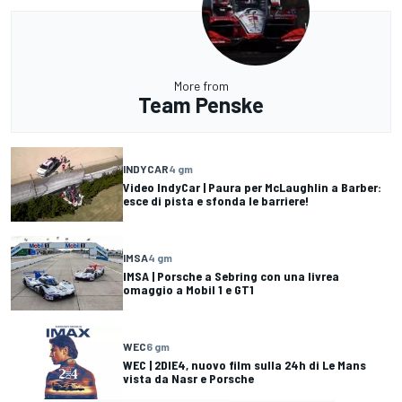
More from
Team Penske
INDYCAR
4 gm
Video IndyCar | Paura per McLaughlin a Barber:
esce di pista e sfonda le barriere!
IMSA
4 gm
IMSA | Porsche a Sebring con una livrea
omaggio a Mobil 1 e GT1
WEC
6 gm
WEC | 2DIE4, nuovo film sulla 24h di Le Mans
vista da Nasr e Porsche