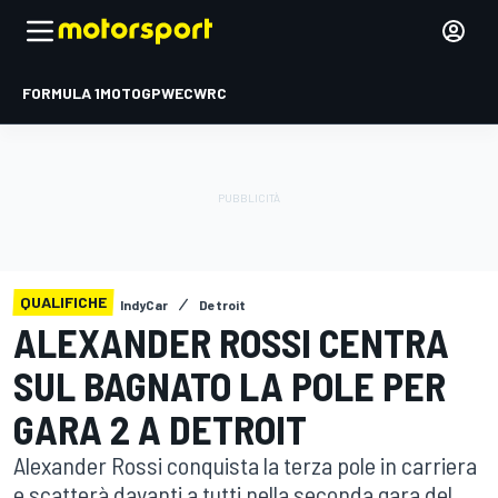
FORMULA 1
MOTOGP
WEC
WRC
QUALIFICHE
IndyCar
Detroit
ALEXANDER ROSSI CENTRA
SUL BAGNATO LA POLE PER
GARA 2 A DETROIT
Alexander Rossi conquista la terza pole in carriera
e scatterà davanti a tutti nella seconda gara del