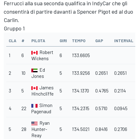
Ferrucci alla sua seconda qualifica in IndyCar che gli
consentirà di partire davanti a Spencer Pigot ed al duo
Carlin.
Gruppo 1
CLA
#
PILOTA
GIRI
TEMPO
GAP
INTERVAL
Robert
1
6
6
1'33.6605
Wickens
Ed
2
10
5
1'33.9256
0.2651
0.2651
Jones
James
3
5
5
1'34.1370
0.4765
0.2114
Hinchcliffe
Simon
4
22
5
1'34.2315
0.5710
0.0945
Pagenaud
Ryan
5
28
Hunter-
5
1'34.5021
0.8416
0.2706
Reay