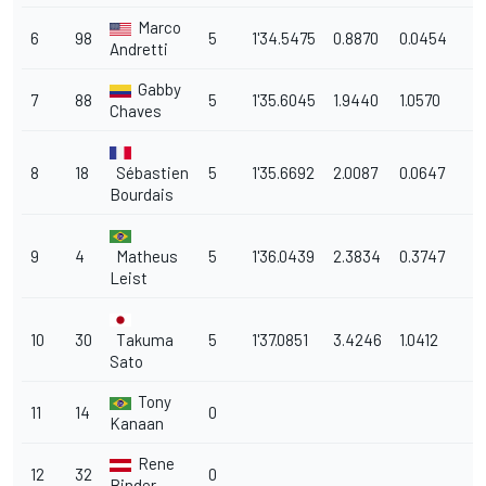
Marco
6
98
5
1'34.5475
0.8870
0.0454
Andretti
Gabby
7
88
5
1'35.6045
1.9440
1.0570
Chaves
8
18
Sébastien
5
1'35.6692
2.0087
0.0647
Bourdais
9
4
Matheus
5
1'36.0439
2.3834
0.3747
Leist
10
30
Takuma
5
1'37.0851
3.4246
1.0412
Sato
Tony
11
14
0
Kanaan
Rene
12
32
0
Binder