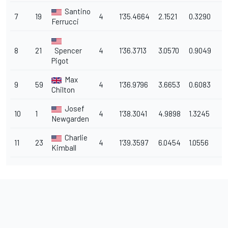
Santino
7
19
4
1'35.4664
2.1521
0.3290
Ferrucci
8
21
Spencer
4
1'36.3713
3.0570
0.9049
Pigot
Max
9
59
4
1'36.9796
3.6653
0.6083
Chilton
Josef
10
1
4
1'38.3041
4.9898
1.3245
Newgarden
Charlie
11
23
4
1'39.3597
6.0454
1.0556
Kimball