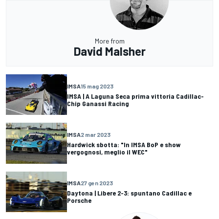
More from
David Malsher
IMSA
15 mag 2023
IMSA | A Laguna Seca prima vittoria Cadillac-
Chip Ganassi Racing
IMSA
2 mar 2023
Hardwick sbotta: "In IMSA BoP e show
vergognosi, meglio il WEC"
IMSA
27 gen 2023
Daytona | Libere 2-3: spuntano Cadillac e
Porsche