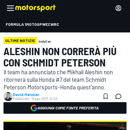
FORMULA 1
MOTOGP
WEC
WRC
ULTIME NOTIZIE
IndyCar
ALESHIN NON CORRERÀ PIÙ
CON SCHMIDT PETERSON
Il team ha annunciato che Mikhail Aleshin non
ritornerà sulla Honda #7 del team Schmidt
Peterson Motorsports-Honda quest'anno.
David Malsher
Pubblicato:
13 ago 2017, 10:53
AGGIUNGI COME FONTE PREFERITA