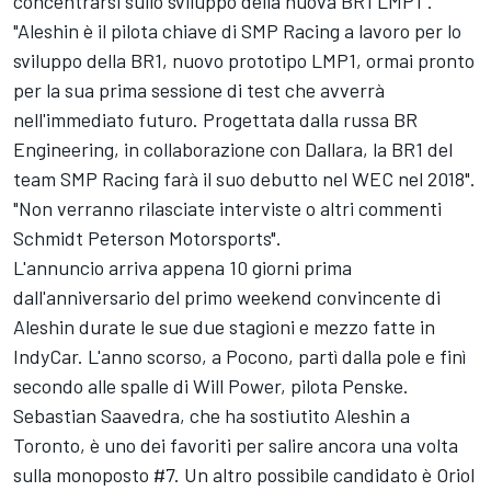
concentrarsi sullo sviluppo della nuova BR1 LMP1".
"Aleshin è il pilota chiave di SMP Racing a lavoro per lo
sviluppo della BR1, nuovo prototipo LMP1, ormai pronto
per la sua prima sessione di test che avverrà
nell'immediato futuro. Progettata dalla russa BR
Engineering, in collaborazione con Dallara, la BR1 del
team SMP Racing farà il suo debutto nel WEC nel 2018".
"Non verranno rilasciate interviste o altri commenti
Schmidt Peterson Motorsports".
L'annuncio arriva appena 10 giorni prima
dall'anniversario del primo weekend convincente di
Aleshin durate le sue due stagioni e mezzo fatte in
IndyCar. L'anno scorso, a Pocono, partì dalla pole e finì
secondo alle spalle di Will Power, pilota Penske.
Sebastian Saavedra, che ha sostiutito Aleshin a
Toronto, è uno dei favoriti per salire ancora una volta
sulla monoposto #7. Un altro possibile candidato è Oriol