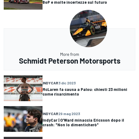
BoP e molte incertezze sul futuro
More from
Schmidt Peterson Motorsports
INDYCAR
3 dic 2023
McLaren fa causa a Palou: chiesti 23 milioni
come risarcimento
INDYCAR
29 mag 2023
IndyCar | O'Ward minaccia Ericsson dopo il
crash: "Non lo dimenticherò"