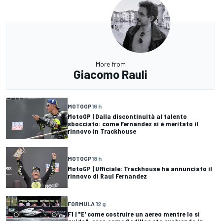
More from
Giacomo Rauli
MOTOGP
16 h
MotoGP | Dalla discontinuità al talento
sbocciato: come Fernandez si è meritato il
rinnovo in Trackhouse
MOTOGP
18 h
MotoGP | Ufficiale: Trackhouse ha annunciato il
rinnovo di Raul Fernandez
FORMULA 1
2 g
F1 | "E' come costruire un aereo mentre lo si