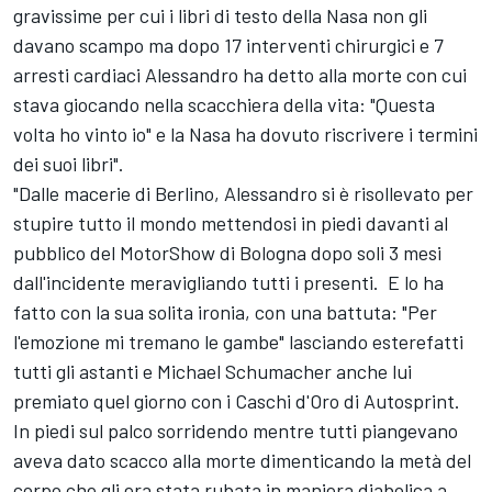
gravissime per cui i libri di testo della Nasa non gli
davano scampo ma dopo 17 interventi chirurgici e 7
arresti cardiaci Alessandro ha detto alla morte con cui
stava giocando nella scacchiera della vita: "Questa
volta ho vinto io" e la Nasa ha dovuto riscrivere i termini
dei suoi libri".
"Dalle macerie di Berlino, Alessandro si è risollevato per
stupire tutto il mondo mettendosi in piedi davanti al
pubblico del MotorShow di Bologna dopo soli 3 mesi
dall'incidente meravigliando tutti i presenti. E lo ha
fatto con la sua solita ironia, con una battuta: "Per
l'emozione mi tremano le gambe" lasciando esterefatti
tutti gli astanti e Michael Schumacher anche lui
premiato quel giorno con i Caschi d'Oro di Autosprint.
In piedi sul palco sorridendo mentre tutti piangevano
aveva dato scacco alla morte dimenticando la metà del
corpo che gli era stata rubata in maniera diabolica a