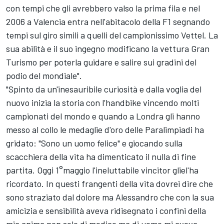
con tempi che gli avrebbero valso la prima fila e nel
2006 a Valencia entra nell'abitacolo della F1 segnando
tempi sul giro simili a quelli del campionissimo Vettel. La
sua abilità e il suo ingegno modificano la vettura Gran
Turismo per poterla guidare e salire sui gradini del
podio del mondiale".
"Spinto da un'inesauribile curiosità e dalla voglia del
nuovo inizia la storia con l’handbike vincendo molti
campionati del mondo e quando a Londra gli hanno
messo al collo le medaglie d'oro delle Paralimpiadi ha
gridato: "Sono un uomo felice" e giocando sulla
scacchiera della vita ha dimenticato il nulla di fine
partita. Oggi 1°maggio l'ineluttabile vincitor gliel'ha
ricordato. In questi frangenti della vita dovrei dire che
sono straziato dal dolore ma Alessandro che con la sua
amicizia e sensibilità aveva ridisegnato i confini della
mia anima non solo di medico ma di uomo mi aveva