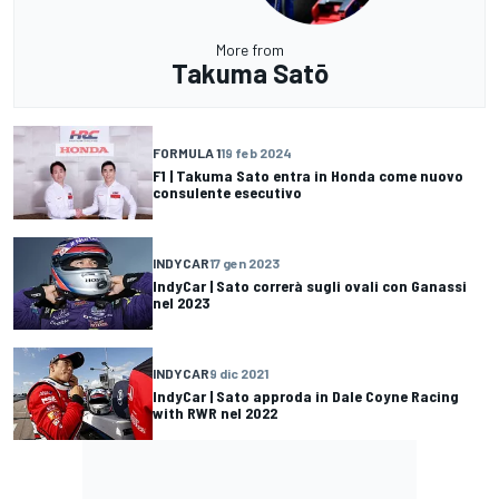
More from
Takuma Satō
FORMULA 1
19 feb 2024
F1 | Takuma Sato entra in Honda come nuovo
consulente esecutivo
INDYCAR
17 gen 2023
IndyCar | Sato correrà sugli ovali con Ganassi
nel 2023
INDYCAR
9 dic 2021
IndyCar | Sato approda in Dale Coyne Racing
with RWR nel 2022