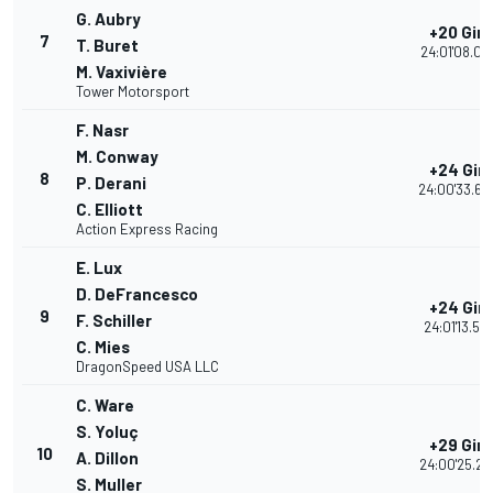
G. Aubry
+20 Giri
7
T. Buret
24:01'08.04
M. Vaxivière
Tower Motorsport
F. Nasr
M. Conway
+24 Giri
8
P. Derani
24:00'33.60
C. Elliott
Action Express Racing
E. Lux
D. DeFrancesco
+24 Giri
9
F. Schiller
24:01'13.57
C. Mies
DragonSpeed USA LLC
C. Ware
S. Yoluç
+29 Giri
10
A. Dillon
24:00'25.24
S. Muller