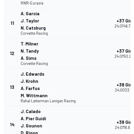
RWR-Eurasia
A. García
J. Taylor
+37 Giri
11
24:01'46.70
N. Catsburg
Corvette Racing
T. Milner
N. Tandy
+37 Giri
12
24:01'50.22
A. Sims
Corvette Racing
J. Edwards
J. Krohn
+38 Giri
13
A. Farfus
24:00'23.17
M. Wittmann
Rahal Letterman Lanigan Racing
J. Calado
A. Pier Guidi
+38 Giri
14
J. Gounon
24:01'16.60
D. Rigon