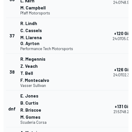
L. Kern
24:01'48.90
M. Campbell
Pfaff Motorsports
R. Lindh
C. Cassels
+120 Giri
37
M. Llarena
24:01'05.04
O. Ayrton
Performance Tech Motorsports
R. Megennis
Z. Veach
+126 Giri
38
T. Bell
24:01'02.31
F. Montecalvo
Vasser Sullivan
E. Jones
B. Curtis
+131 Giri
dnf
R. Briscoe
21:53'48.21
M. Gomes
Scuderia Corsa