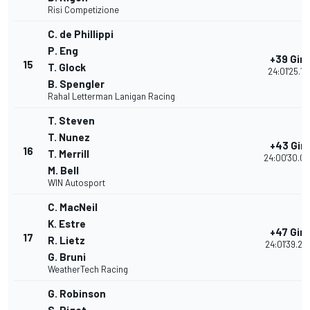
Risi Competizione
C. de Phillippi
P. Eng
+39 Giri
15
T. Glock
24:01'25.111
B. Spengler
Rahal Letterman Lanigan Racing
T. Steven
T. Nunez
+43 Giri
16
T. Merrill
24:00'30.00
M. Bell
WIN Autosport
C. MacNeil
K. Estre
+47 Giri
17
R. Lietz
24:01'39.26
G. Bruni
WeatherTech Racing
G. Robinson