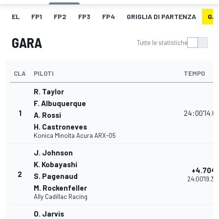
EL
FP1
FP2
FP3
FP4
GRIGLIA DI PARTENZA
GA
GARA
Tutte le statistiche
CLA
PILOTI
TEMPO
R. Taylor
F. Albuquerque
1
24:00'14.6
A. Rossi
H. Castroneves
Konica Minolta Acura ARX-05
J. Johnson
K. Kobayashi
+4.704
2
S. Pagenaud
24:00'19.37
M. Rockenfeller
Ally Cadillac Racing
O. Jarvis