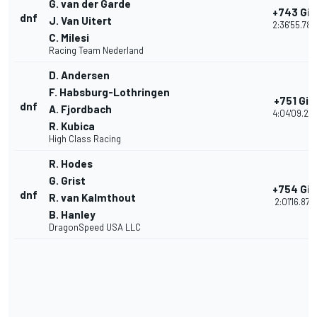
G. van der Garde
+743 Giri
dnf
J. Van Uitert
2:36'55.780
C. Milesi
Racing Team Nederland
D. Andersen
F. Habsburg-Lothringen
+751 Giri
dnf
A. Fjordbach
4:04'09.27
R. Kubica
High Class Racing
R. Hodes
G. Grist
+754 Giri
dnf
R. van Kalmthout
2:01'16.878
B. Hanley
DragonSpeed USA LLC