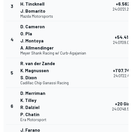
H. Tincknell
+6.562
3
24:00'21.23
J. Bomarito
Mazda Motorsports
D. Cameron
O. Pla
+54.418
4
J. Montoya
24:01'09.09
A. Allmendinger
Meyer Shank Racing w/ Curb-Agajanian
R. van der Zande
K. Magnussen
+1'07.74
5
24:01'22.417
S. Dixon
Cadillac Chip Ganassi Racing
D. Merriman
K. Tilley
+20 Giri
6
R. Dalziel
24:00'48.53
P. Chatin
Era Motorsport
J. Farano