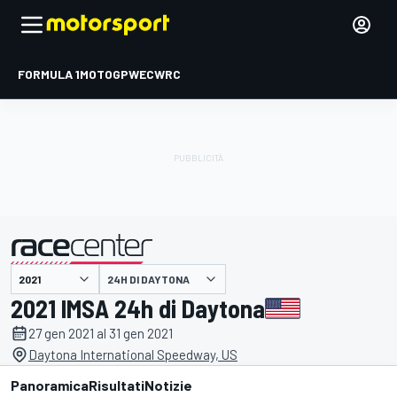
FORMULA 1
MOTOGP
WEC
WRC
24H DI DAYTONA
presentato da
2021 IMSA 24h di Daytona
27 gen 2021 al 31 gen 2021
Daytona International Speedway, US
Panoramica
Risultati
Notizie