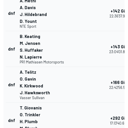
A. Metni
A. Davis
+142 Giri
dnf
J. Hildebrand
22:36'37.92
D. Yount
NTE Sport
B. Keating
M. Jensen
+143 Giri
dnf
S. Huffaker
23:04'01.85
N. Lapierre
PR1 Mathiasen Motorsports
A. Telitz
O. Gavin
+166 Giri
dnf
K. Kirkwood
22:42'56.59
J. Hawksworth
Vasser Sullivan
T. Giovanis
O. Trinkler
+292 Giri
dnf
H. Plumb
17:13'40.63