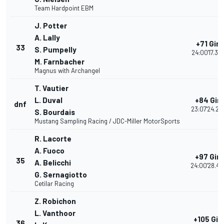
Team Hardpoint EBM
J. Potter
A. Lally
+71 Giri
33
S. Pumpelly
24:00'17.39
M. Farnbacher
Magnus with Archangel
T. Vautier
L. Duval
+84 Giri
dnf
23:07'24.25
S. Bourdais
Mustang Sampling Racing / JDC-Miller MotorSports
R. Lacorte
A. Fuoco
+97 Giri
35
A. Belicchi
24:00'28.42
G. Sernagiotto
Cetilar Racing
Z. Robichon
L. Vanthoor
+105 Giri
36