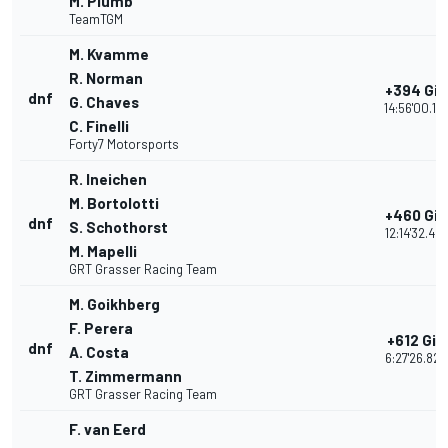
M. Plumb
TeamTGM
M. Kvamme
R. Norman
+394 Giri
dnf
G. Chaves
14:56'00.12
C. Finelli
Forty7 Motorsports
R. Ineichen
M. Bortolotti
+460 Giri
dnf
S. Schothorst
12:14'32.48
M. Mapelli
GRT Grasser Racing Team
M. Goikhberg
F. Perera
+612 Giri
dnf
A. Costa
6:27'26.820
T. Zimmermann
GRT Grasser Racing Team
F. van Eerd