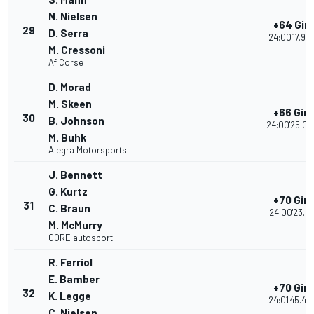
N. Nielsen
+64 Giri
29
D. Serra
24:00'17.90
M. Cressoni
Af Corse
D. Morad
M. Skeen
+66 Giri
30
B. Johnson
24:00'25.06
M. Buhk
Alegra Motorsports
J. Bennett
G. Kurtz
+70 Giri
31
C. Braun
24:00'23.21
M. McMurry
CORE autosport
R. Ferriol
E. Bamber
+70 Giri
32
K. Legge
24:01'45.49
C. Nielsen