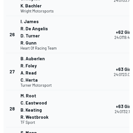
24:01'03.73
K. Bachler
Wright Motorsports
I. James
R. De Angelis
+62 Giri
26
D. Turner
24:01'19.45
R. Gunn
Heart Of Racing Team
B. Auberlen
R. Foley
+63 Giri
27
A. Read
24:01'23.04
C. Herta
Turner Motorsport
M. Root
C. Eastwood
+63 Giri
28
B. Keating
24:01'32.114
R. Westbrook
TF Sport
S. Mann