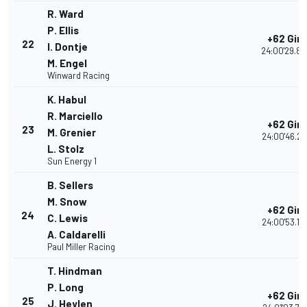
R. Ward
P. Ellis
+62 Giri
22
I. Dontje
24:00'29.89
M. Engel
Winward Racing
K. Habul
R. Marciello
+62 Giri
23
M. Grenier
24:00'46.22
L. Stolz
Sun Energy 1
B. Sellers
M. Snow
+62 Giri
24
C. Lewis
24:00'53.14
A. Caldarelli
Paul Miller Racing
T. Hindman
P. Long
+62 Giri
25
J. Heylen