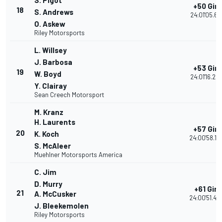
S. Pigot
+50 Giri
18
S. Andrews
24:01'05.66
O. Askew
Riley Motorsports
L. Willsey
J. Barbosa
+53 Giri
19
W. Boyd
24:01'16.24
Y. Clairay
Sean Creech Motorsport
M. Kranz
H. Laurents
+57 Giri
20
K. Koch
24:00'58.18
S. McAleer
Muehlner Motorsports America
C. Jim
D. Murry
+61 Giri
21
A. McCusker
24:00'51.45
J. Bleekemolen
Riley Motorsports