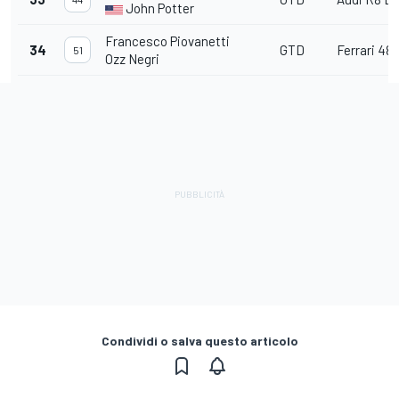
John Potter
Francesco Piovanetti
34
GTD
Ferrari 48
51
Ozz Negri
Condividi o salva questo articolo