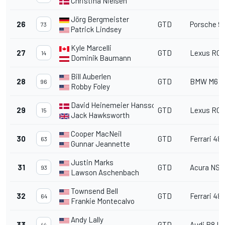
Christina Nielsen
Jörg Bergmeister
26
GTD
Porsche 91
73
Patrick Lindsey
Kyle Marcelli
27
GTD
Lexus RC 
14
Dominik Baumann
Bill Auberlen
28
GTD
BMW M6 G
96
Robby Foley
David Heinemeier Hansson
29
GTD
Lexus RC 
15
Jack Hawksworth
Cooper MacNeil
30
GTD
Ferrari 48
63
Gunnar Jeannette
Justin Marks
31
GTD
Acura NSX
93
Lawson Aschenbach
Townsend Bell
32
GTD
Ferrari 48
64
Frankie Montecalvo
Andy Lally
33
GTD
Audi R8 L
44