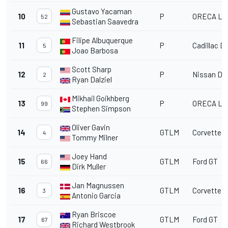
Gustavo Yacaman
10
P
ORECA LM
52
Sebastian Saavedra
Filipe Albuquerque
11
P
Cadillac DP
5
Joao Barbosa
Scott Sharp
12
P
Nissan DP
2
Ryan Dalziel
Mikhail Goikhberg
13
P
ORECA LM
99
Stephen Simpson
Oliver Gavin
14
GTLM
Corvette C
4
Tommy Milner
Joey Hand
15
GTLM
Ford GT
66
Dirk Muller
Jan Magnussen
16
GTLM
Corvette C
3
Antonio Garcia
Ryan Briscoe
17
GTLM
Ford GT
67
Richard Westbrook