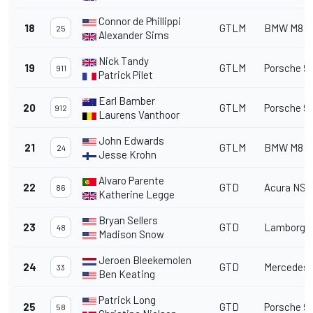
Connor de Phillippi
18
GTLM
BMW M8 G
25
Alexander Sims
Nick Tandy
19
GTLM
Porsche 9
911
Patrick Pilet
Earl Bamber
20
GTLM
Porsche 9
912
Laurens Vanthoor
John Edwards
21
GTLM
BMW M8 G
24
Jesse Krohn
Alvaro Parente
22
GTD
Acura NSX
86
Katherine Legge
Bryan Sellers
23
GTD
Lamborghi
48
Madison Snow
Jeroen Bleekemolen
24
GTD
Mercedes
33
Ben Keating
Patrick Long
25
GTD
Porsche 91
58