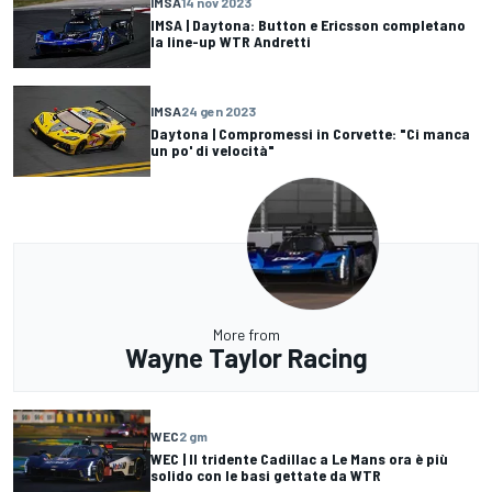
IMSA
14 nov 2023
IMSA | Daytona: Button e Ericsson completano
la line-up WTR Andretti
IMSA
24 gen 2023
Daytona | Compromessi in Corvette: "Ci manca
un po' di velocità"
More from
Wayne Taylor Racing
WEC
2 gm
WEC | Il tridente Cadillac a Le Mans ora è più
solido con le basi gettate da WTR