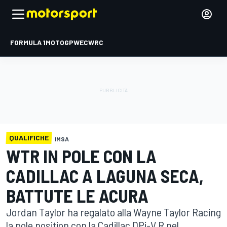
FORMULA 1
MOTOGP
WEC
WRC
QUALIFICHE
IMSA
WTR IN POLE CON LA
CADILLAC A LAGUNA SECA,
BATTUTE LE ACURA
Jordan Taylor ha regalato alla Wayne Taylor Racing
la pole position con la Cadillac DPi-V.R nel