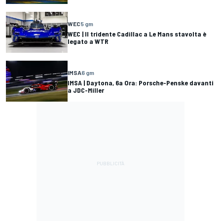
WEC
5 gm
WEC | Il tridente Cadillac a Le Mans stavolta è
legato a WTR
IMSA
6 gm
IMSA | Daytona, 6a Ora: Porsche-Penske davanti
a JDC-Miller