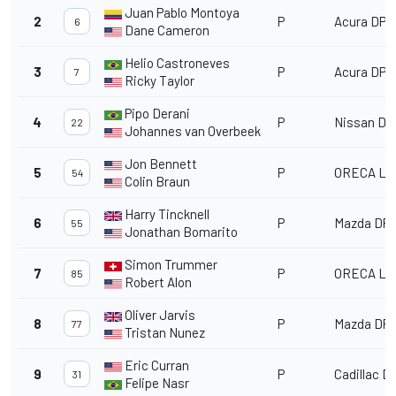
Juan Pablo Montoya
2
P
Acura DPi
6
Dane Cameron
Helio Castroneves
3
P
Acura DPi
7
Ricky Taylor
Pipo Derani
4
P
Nissan DP
22
Johannes van Overbeek
Jon Bennett
5
P
ORECA LM
54
Colin Braun
Harry Tincknell
6
P
Mazda DPi
55
Jonathan Bomarito
Simon Trummer
7
P
ORECA LM
85
Robert Alon
Oliver Jarvis
8
P
Mazda DPi
77
Tristan Nunez
Eric Curran
9
P
Cadillac DP
31
Felipe Nasr