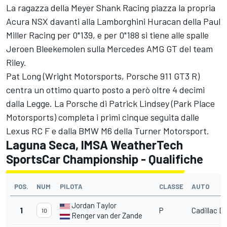
La ragazza della Meyer Shank Racing piazza la propria
Acura NSX davanti alla Lamborghini Huracan della Paul
Miller Racing per 0"139, e per 0"188 si tiene alle spalle
Jeroen Bleekemolen sulla Mercedes AMG GT del team
Riley.
Pat Long (Wright Motorsports, Porsche 911 GT3 R)
centra un ottimo quarto posto a però oltre 4 decimi
dalla Legge. La Porsche di Patrick Lindsey (Park Place
Motorsports) completa i primi cinque seguita dalle
Lexus RC F e dalla BMW M6 della Turner Motorsport.
Laguna Seca, IMSA WeatherTech
SportsCar Championship - Qualifiche
POS.
NUM
PILOTA
CLASSE
AUTO
Jordan Taylor
1
P
Cadillac DP
10
Renger van der Zande