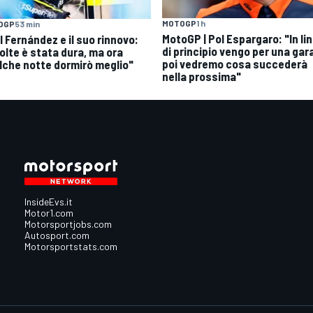
MOTOGP
1 h
OGP
53 min
MotoGP | Pol Espargaro: "In li
l Fernández e il suo rinnovo:
di principio vengo per una gar
volte è stata dura, ma ora
poi vedremo cosa succederà
lche notte dormirò meglio"
nella prossima"
InsideEvs.it
Motor1.com
Motorsportjobs.com
Autosport.com
Motorsportstats.com