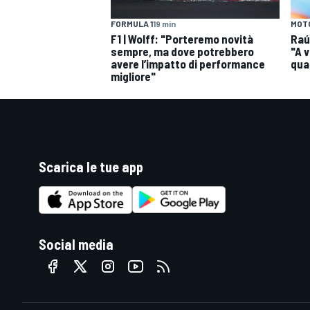
FORMULA 1
19 min
MOT
F1 | Wolff: "Porteremo novità
Raú
sempre, ma dove potrebbero
"A 
avere l’impatto di performance
qua
migliore"
Scarica le tue app
Social media
RALLY