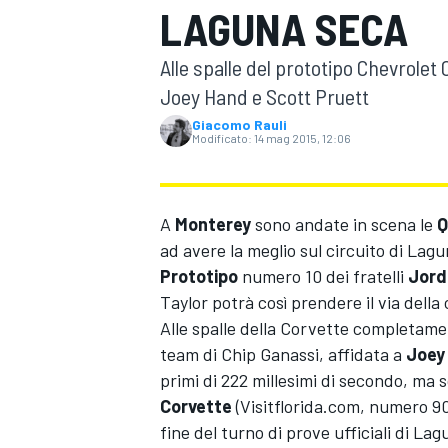
LAGUNA SECA
MOTOGP
WEC
Alle spalle del prototipo Chevrolet 
Joey Hand e Scott Pruett
Giacomo Rauli
Modificato:
14 mag 2015, 12:06
A
Monterey
sono andate in scena le
Q
ad avere la meglio sul circuito di Lagu
WRC
Prototipo
numero 10 dei fratelli
Jord
Taylor potrà così prendere il via della
Alle spalle della Corvette completamen
team di Chip Ganassi, affidata a
Joey
primi di 222 millesimi di secondo, ma s
Corvette
(Visitflorida.com, numero 90
fine del turno di prove ufficiali di La