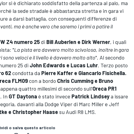
lor si è dichiarato soddisfatto della partenza al palo, ma
ché la sede stradale è abbastanza stretta e in gara vi
ure a darsi battaglia, con conseguenti differenze di
vanti, ma è anche vero che saremo i primi a patire il
W Z4 numero 25
di
Bill Auberlen e Dirk Werner
, i quali
ista: "
La pista era davvero molto scivolosa, inoltre in gara
 sono veloci e il livello è davvero molto alto
". Al secondo
nnumero 25 di
John Edwards e Lucas Luhr
. Terzo posto
ro 62
condotta da
Pierre Kaffer e Giancarlo Fisichella.
reca FLM09
con a bordo
Chris Cumming e Bruno
appena quattro millesimi di secondo sull'
Oreca PR1
h
. In
GT Daytona
è stato invece
Patrick Lindsey
a issare
tegoria, davanti alla Dodge Viper di Marc Miller e Jeff
tke e Christopher Haase
su Audi R8 LMS.
vidi o salva questo articolo