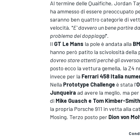
Al termine delle Quaifiche, Jordan Tay
ha ammesso di essere preoccupato per
saranno ben quattro categorie di vett
velocità. "
E' davvero un bene partire da
problema dei doppiaggi
".
Il
GT Le Mans
la pole è andata alla
BM
hanno però patito la scivolosità della p
dovreo stare attenti perché gli avversari
posto ecco la vettura gemella, la Z4 
invece per la
Ferrari 458 Italia nume
Nella
Prototype Challenge
è stata l'
O
Junqueira
ad avere la meglio, ma per 
di
Mike Guasch e Tom Kimber-Smit
la propria Porsche 911 in vetta alla ca
Mosing. Terzo posto per
Dion von Mol
MONOPOSTO
Condi