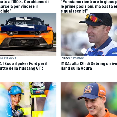
nato al 100%. Cerchiamo di
"Possiamo rientrare in gioco 
arcela per vincere il
le prime posizioni, ma basta er
diale"
e guai tecnici"
13 ott 2023
IMSA
4 nov 2020
 | Ecco il poker Ford per il
IMSA: alla 12h di Sebring si riv
utto della Mustang GT3
Hand sulla Acura