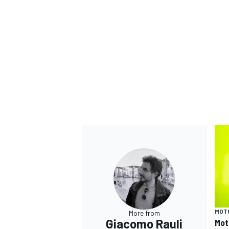
ENDURANCE/GT
MOT
More from
Giacomo Rauli
Mot