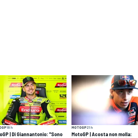
OGP
18 h
MOTOGP
21 h
oGP | Di Giannantonio: "Sono
MotoGP | Acosta non molla: