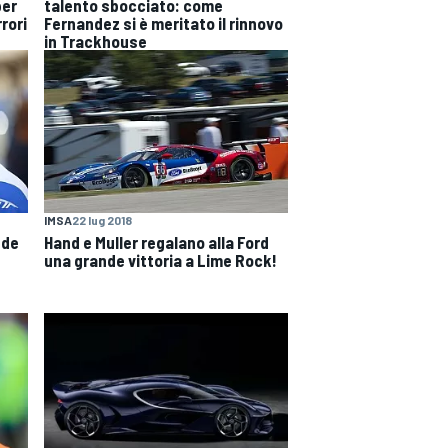
per
talento sbocciato: come
rori
Fernandez si è meritato il rinnovo
in Trackhouse
IMSA
22 lug 2018
ede
Hand e Muller regalano alla Ford
una grande vittoria a Lime Rock!