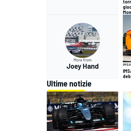
tor
gioc
Mon
More from
Joey Hand
IMSA
IMSA
deb
Ultime notizie
MONOMARCA