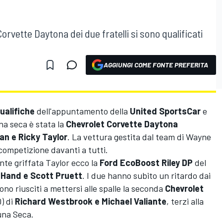
Corvette Daytona dei due fratelli si sono qualificati
AGGIUNGI COME FONTE PREFERITA
ualifiche
dell'appuntamento della
United SportsCar
e
na seca è stata la
Chevrolet Corvette Daytona
an e Ricky Taylor
. La vettura gestita dal team di Wayne
 competizione davanti a tutti.
te griffata Taylor ecco la
Ford EcoBoost Riley DP
del
 Hand e Scott Pruett
. I due hanno subito un ritardo dai
ono riusciti a mettersi alle spalle la seconda
Chevrolet
) di
Richard Westbrook e Michael Valiante
, terzi alla
guna Seca.