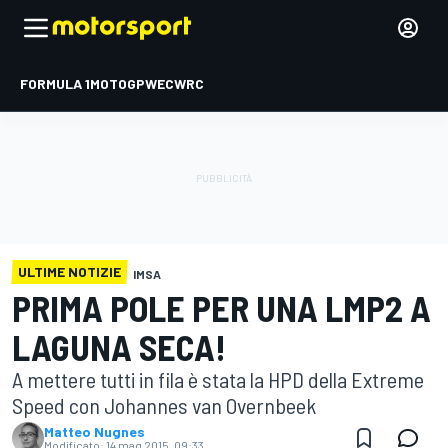
FORMULA 1
MOTOGP
WEC
WRC
ULTIME NOTIZIE
IMSA
PRIMA POLE PER UNA LMP2 A
LAGUNA SECA!
A mettere tutti in fila è stata la HPD della Extreme
Speed con Johannes van Overnbeek
Matteo Nugnes
Modificato:
14 mag 2015, 09:33