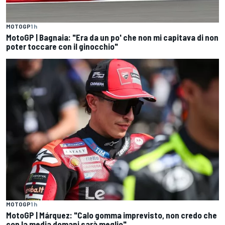
MOTOGP
1 h
MotoGP | Bagnaia: "Era da un po' che non mi capitava di non
poter toccare con il ginocchio"
MOTOGP
1 h
MotoGP | Márquez: "Calo gomma imprevisto, non credo che
con la media domani sarà meglio"