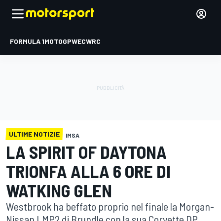
FORMULA 1
MOTOGP
WEC
WRC
ULTIME NOTIZIE
IMSA
LA SPIRIT OF DAYTONA
TRIONFA ALLA 6 ORE DI
WATKING GLEN
Westbrook ha beffato proprio nel finale la Morgan-
Nissan LMP2 di Brundle con la sua Corvette DP