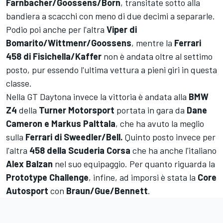
Farnbacher/Goossens/Born
, transitate sotto alla
bandiera a scacchi con meno di due decimi a separarle.
Podio poi anche per l'altra
Viper di
Bomarito/Wittmenr/Goossens
, mentre la
Ferrari
458 di Fisichella/Kaffer
non è andata oltre al settimo
posto, pur essendo l'ultima vettura a pieni giri in questa
classe.
Nella GT Daytona invece la vittoria è andata alla
BMW
Z4
della
Turner Motorsport
portata in gara da
Dane
Cameron e Markus Palttala
, che ha avuto la meglio
sulla
Ferrari di Sweedler/Bell.
Quinto posto invece per
l'altra
458 della Scuderia Corsa
che ha anche l'italiano
Alex Balzan
nel suo equipaggio. Per quanto riguarda la
Prototype Challenge
, infine, ad imporsi è stata la
Core
Autosport
con
Braun/Gue/Bennett
.