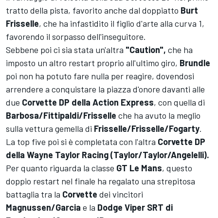
tratto della pista, favorito anche dal doppiatto
Burt
Frisselle
, che ha infastidito il figlio d'arte alla curva 1,
favorendo il sorpasso dell'inseguitore.
Sebbene poi ci sia stata un'altra
"Caution",
che ha
imposto un altro restart proprio all'ultimo giro,
Brundle
poi non ha potuto fare nulla per reagire, dovendosi
arrendere a conquistare la piazza d'onore davanti alle
due
Corvette DP della Action Express
, con quella di
Barbosa/Fittipaldi/Frisselle
che ha avuto la meglio
sulla vettura gemella di
Frisselle/Frisselle/Fogarty
.
La top five poi si è completata con l'altra
Corvette DP
della Wayne Taylor Racing (Taylor/Taylor/Angelelli).
Per quanto riguarda la classe
GT Le Mans
, questo
doppio restart nel finale ha regalato una strepitosa
battaglia tra la
Corvette
dei vincitori
Magnussen/Garcia
e la
Dodge Viper SRT di