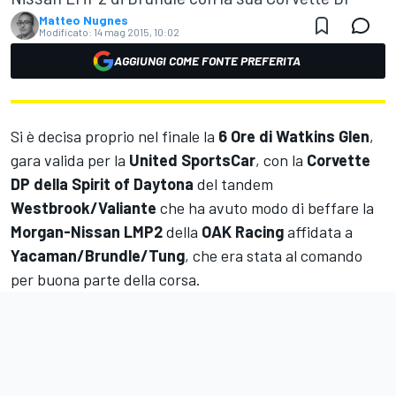
Matteo Nugnes
Modificato:
14 mag 2015, 10:02
AGGIUNGI COME FONTE PREFERITA
Si è decisa proprio nel finale la
6 Ore di Watkins Glen
,
gara valida per la
United SportsCar
, con la
Corvette
DP della Spirit of Daytona
del tandem
Westbrook/Valiante
che ha avuto modo di beffare la
Morgan-Nissan LMP2
della
OAK Racing
affidata a
Yacaman/Brundle/Tung
, che era stata al comando
per buona parte della corsa.