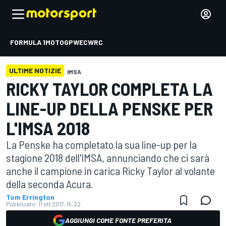
FORMULA 1
MOTOGP
WEC
WRC
ULTIME NOTIZIE
IMSA
RICKY TAYLOR COMPLETA LA
LINE-UP DELLA PENSKE PER
L'IMSA 2018
La Penske ha completato la sua line-up per la
stagione 2018 dell'IMSA, annunciando che ci sarà
anche il campione in carica Ricky Taylor al volante
della seconda Acura.
Tom Errington
Pubblicato:
11 ott 2017, 15:22
AGGIUNGI COME FONTE PREFERITA