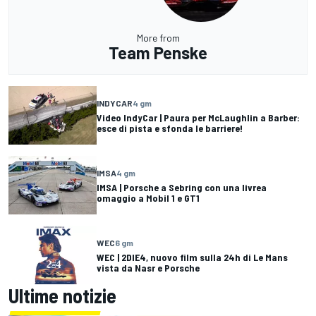
More from
Team Penske
INDYCAR
4 gm
Video IndyCar | Paura per McLaughlin a Barber:
esce di pista e sfonda le barriere!
IMSA
4 gm
IMSA | Porsche a Sebring con una livrea
omaggio a Mobil 1 e GT1
WEC
6 gm
WEC | 2DIE4, nuovo film sulla 24h di Le Mans
vista da Nasr e Porsche
Ultime notizie