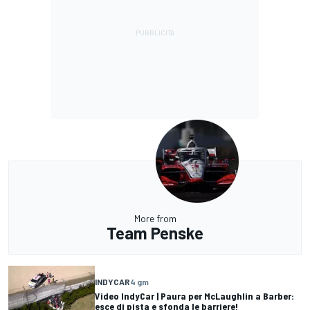
More from
Team Penske
INDYCAR
4 gm
Video IndyCar | Paura per McLaughlin a Barber:
esce di pista e sfonda le barriere!