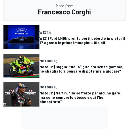
More from
Francesco Corghi
WEC
1 h
WEC | Ford LMDh pronta per il debutto in pista: il
17 agosto le prime immagini ufficiali
MOTOGP
1 g
MotoGP | Diggia: "Dal 4° giro ero senza gomma,
ho sbagliato a pensare di potermela giocare"
MOTOGP
1 g
MotoGP | Martín: "Ho sofferto per alcune gare,
ma sono sempre lo stesso e qui l'ho
dimostrato"