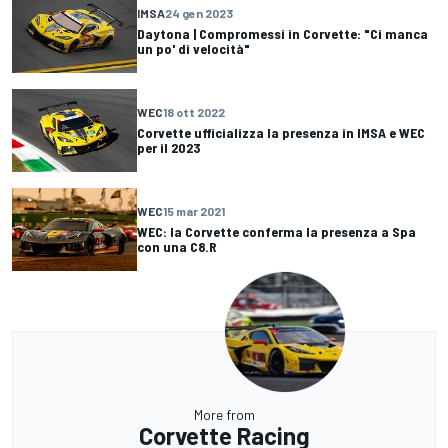
IMSA
24 gen 2023
Daytona | Compromessi in Corvette: "Ci manca
un po' di velocità"
WEC
18 ott 2022
Corvette ufficializza la presenza in IMSA e WEC
per il 2023
WEC
15 mar 2021
WEC: la Corvette conferma la presenza a Spa
con una C8.R
More from
Corvette Racing