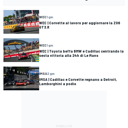
WEC
1 gm
WEC | Corvette al lavoro per aggiornare la Z06
GT3.R
WEC
1 gm
WEC | Toyota beffa BMW e Cadillac centrando la
sesta vittoria alla 24h di Le Mans
IMSA
2 gm
IMSA | Cadillac e Corvette regnano a Detroit,
Lamborghini a podio