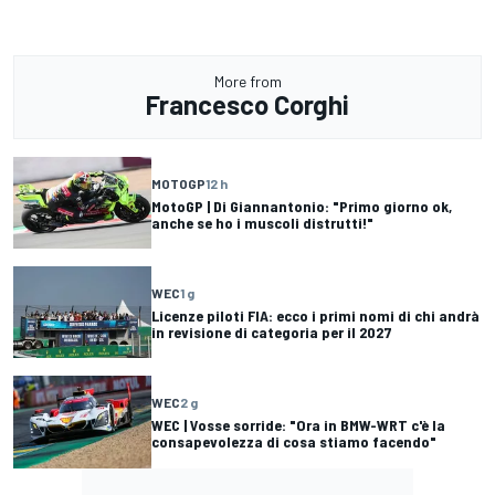
More from
Francesco Corghi
MOTOGP
12 h
MotoGP | Di Giannantonio: "Primo giorno ok,
anche se ho i muscoli distrutti!"
WEC
1 g
Licenze piloti FIA: ecco i primi nomi di chi andrà
in revisione di categoria per il 2027
WEC
2 g
WEC | Vosse sorride: "Ora in BMW-WRT c'è la
consapevolezza di cosa stiamo facendo"