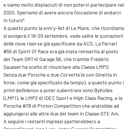
e siamo molto dispiaciuti di non potervi partecipare nel
2020. Speriamo di avere ancora l'occasione di andarci
in futuro".
A questo punto la entry-list di Le Mans, che ricordiamo
si svolgerà il 19-20 settembre, vede salire le quotazioni
delle nove riserve già specificate da ACO. La Ferrari
#55 di Spirit Of Race era già stata reinserita al posto
del Team SRT41 Garage 56, che tramite Frédéric
Sausset ha scelto di rinunciare alla Classe LMP2.
Senza due Porsche e due Corvette (e con Ginetta in
forse, come già specificato da tempo), a questo punto i
primi dell'elenco a poter subentrare sono ByKolles
(LMP1), le LMP2 di IDEC Sport e High Class Racing, e la
Porsche #78 di Proton Competition che andrebbe ad
aggiungersi alle altre due del team in Classe GTE Am.
A seguire i restanti ingressi spetterebbero a
DragonSpeed, Iron Lynx, Inter Europol Competition,