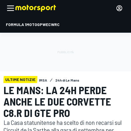
FORMULA 1
MOTOGP
WEC
WRC
ULTIME NOTIZIE
IMSA
24h di Le Mans
LE MANS: LA 24H PERDE
ANCHE LE DUE CORVETTE
C8.R DI GTE PRO
La Casa statunitense ha scelto di non recarsi sul
Circuit de la Sarthe alla gara di settembre per