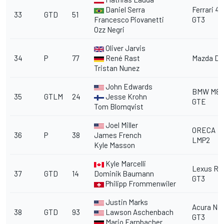
Daniel Serra
Ferrari 4
33
GTD
51
Francesco Piovanetti
GT3
Ozz Negri
Oliver Jarvis
34
P
77
René Rast
Mazda DP
Tristan Nunez
John Edwards
BMW M8
35
GTLM
24
Jesse Krohn
GTE
Tom Blomqvist
Joel Miller
ORECA
36
P
38
James French
LMP2
Kyle Masson
Kyle Marcelli
Lexus RC
37
GTD
14
Dominik Baumann
GT3
Philipp Frommenwiler
Justin Marks
Acura NS
38
GTD
93
Lawson Aschenbach
GT3
Mario Farnbacher