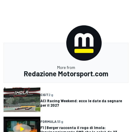
More from
Redazione Motorsport.com
CIGT
2 g
ACI Racing Weekend: ecco le date da segnare
per il 2027
FORMULA 1
3 g
F1 | Berger racconta il rogo di Imola:
l'equipaggiamento OMP che lo salvò da 23