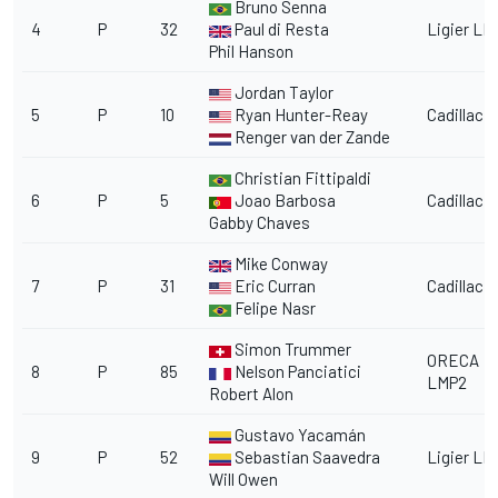
Bruno Senna
4
P
32
Paul di Resta
Ligier LM
Phil Hanson
Jordan Taylor
5
P
10
Ryan Hunter-Reay
Cadillac D
Renger van der Zande
Christian Fittipaldi
6
P
5
Joao Barbosa
Cadillac D
Gabby Chaves
Mike Conway
7
P
31
Eric Curran
Cadillac D
Felipe Nasr
Simon Trummer
ORECA
8
P
85
Nelson Panciatici
LMP2
Robert Alon
Gustavo Yacamán
9
P
52
Sebastian Saavedra
Ligier LM
Will Owen