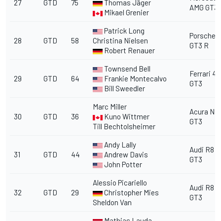
27
GTD
75
Thomas Jäger
AMG GT3
Mikael Grenier
Patrick Long
Porsche 9
28
GTD
58
Christina Nielsen
GT3 R
Robert Renauer
Townsend Bell
Ferrari 4
29
GTD
64
Frankie Montecalvo
GT3
Bill Sweedler
Marc Miller
Acura NS
30
GTD
36
Kuno Wittmer
GT3
Till Bechtolsheimer
Andy Lally
Audi R8 
31
GTD
44
Andrew Davis
GT3
John Potter
Alessio Picariello
Audi R8 
32
GTD
29
Christopher Mies
GT3
Sheldon Van
Mathias Lauda