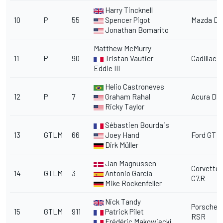
Harry Tincknell
10
P
55
Spencer Pigot
Mazda DP
Jonathan Bomarito
Matthew McMurry
11
P
90
Tristan Vautier
Cadillac D
Eddie III
Helio Castroneves
12
P
7
Graham Rahal
Acura DPi
Ricky Taylor
Sébastien Bourdais
13
GTLM
66
Joey Hand
Ford GT
Dirk Müller
Jan Magnussen
Corvette
14
GTLM
3
Antonio García
C7.R
Mike Rockenfeller
Nick Tandy
Porsche 9
15
GTLM
911
Patrick Pilet
RSR
Frédéric Makowiecki