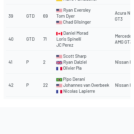
Ryan Eversley
Acura NS
39
GTD
69
Tom Dyer
GT3
Chad Gilsinger
Daniel Morad
Mercedes
40
GTD
71
Loris Spinelli
AMG GT3
JC Perez
Scott Sharp
41
P
2
Ryan Dalziel
Nissan DP
Olivier Pla
Pipo Derani
42
P
22
Johannes van Overbeek
Nissan DP
Nicolas Lapierre