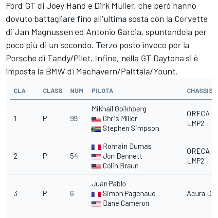
Ford GT di Joey Hand e Dirk Muller, che però hanno
dovuto battagliare fino all'ultima sosta con la Corvette
di Jan Magnussen ed Antonio Garcia, spuntandola per
poco più di un secondo. Terzo posto invece per la
Porsche di Tandy/Pilet. Infine, nella GT Daytona si è
imposta la BMW di Machavern/Palttala/Yount.
CLA
CLASS
NUM
PILOTA
CHASSIS
Mikhail Goikhberg
ORECA
1
P
99
Chris Miller
LMP2
Stephen Simpson
Romain Dumas
ORECA
2
P
54
Jon Bennett
LMP2
Colin Braun
Juan Pablo
3
P
6
Simon Pagenaud
Acura DPi
Dane Cameron