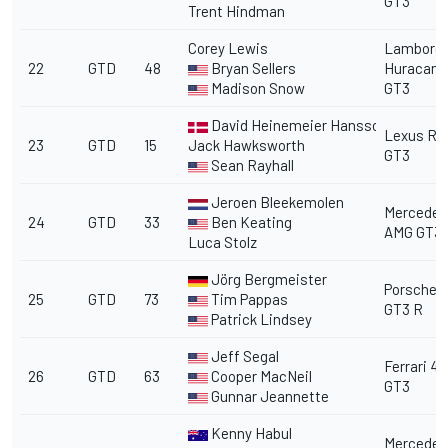
GT3
Trent Hindman
Corey Lewis
Lamborgh
22
GTD
48
Bryan Sellers
Huracan
Madison Snow
GT3
David Heinemeier Hansson
Lexus RC
23
GTD
15
Jack Hawksworth
GT3
Sean Rayhall
Jeroen Bleekemolen
Mercedes
24
GTD
33
Ben Keating
AMG GT3
Luca Stolz
Jörg Bergmeister
Porsche 9
25
GTD
73
Tim Pappas
GT3 R
Patrick Lindsey
Jeff Segal
Ferrari 4
26
GTD
63
Cooper MacNeil
GT3
Gunnar Jeannette
Kenny Habul
Mercedes