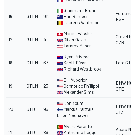
Gianmaria Bruni
Porsche 9
16
GTLM
912
Earl Bamber
RSR
Laurens Vanthoor
Marcel Fässler
Corvette
17
GTLM
4
Oliver Gavin
C7.R
Tommy Milner
Ryan Briscoe
18
GTLM
67
Scott Dixon
Ford GT
Richard Westbrook
Bill Auberlen
BMW M8
19
GTLM
25
Connor de Phillippi
GTE
Alexander Sims
Don Yount
BMW M6
20
GTD
96
Markus Palttala
GT3
Dillon Machavern
Alvaro Parente
Acura NS
21
GTD
86
Katherine Legge