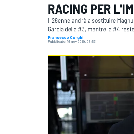
RACING PER L'I
MOTOGP
WEC
Il 28enne andrà a sostituire Magnu
Garcia della #3, mentre la #4 reste
Francesco Corghi
Pubblicato:
16 nov 2019, 05:53
WRC