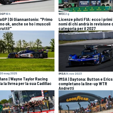
OGP
16 h
WEC
2 g
oGP | Di Giannantonio: "Primo
Licenze piloti FIA: ecco i primi
rno ok, anche se ho i muscoli
nomi di chi andrà in revisione 
rutti!"
categoria per il 2027
20 mag 2025
IMSA
14 nov 2023
Mans | Wayne Taylor Racing
IMSA | Daytona: Button e Eric
a la livrea per la sua Cadillac
completano la line-up WTR
Andretti