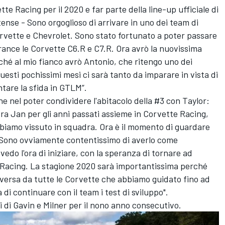
te Racing per il 2020 e far parte della line-up ufficiale di
tense - Sono orgoglioso di arrivare in uno dei team di
vette e Chevrolet. Sono stato fortunato a poter passare
urance le Corvette C6.R e C7.R. Ora avrò la nuovissima
ché al mio fianco avrò Antonio, che ritengo uno dei
questi pochissimi mesi ci sarà tanto da imparare in vista di
tare la sfida in GTLM”.
ne nel poter condividere l'abitacolo della #3 con Taylor:
ora Jan per gli anni passati assieme in Corvette Racing,
bbiamo vissuto in squadra. Ora è il momento di guardare
. Sono ovviamente contentissimo di averlo come
edo l'ora di iniziare, con la speranza di tornare ad
e Racing. La stagione 2020 sarà importantissima perché
versa da tutte le Corvette che abbiamo guidato fino ad
a di continuare con il team i test di sviluppo".
 di Gavin e Milner per il nono anno consecutivo.