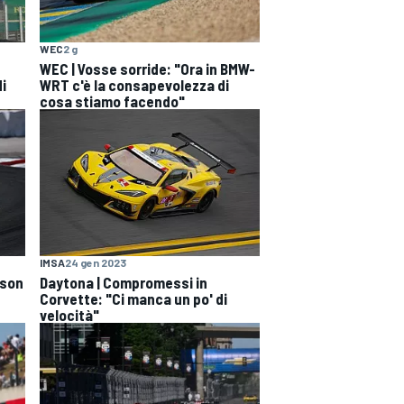
WEC
2 g
WEC | Vosse sorride: "Ora in BMW-
di
WRT c'è la consapevolezza di
cosa stiamo facendo"
IMSA
24 gen 2023
sson
Daytona | Compromessi in
Corvette: "Ci manca un po' di
velocità"