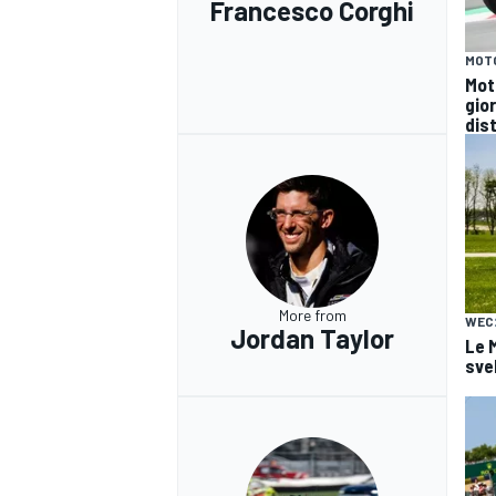
Francesco Corghi
MOT
Mot
gio
dist
More from
WEC
Jordan Taylor
Le 
svel