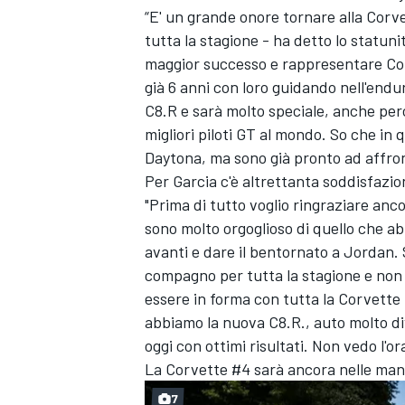
“E' un grande onore tornare alla Corvet
tutta la stagione - ha detto lo statuni
maggior successo e rappresentare Cor
già 6 anni con loro guidando nell'end
C8.R e sarà molto speciale, anche per
migliori piloti GT al mondo. So che in 
Daytona, ma sono già pronto ad affron
Per Garcia c'è altrettanta soddisfazio
"Prima di tutto voglio ringraziare anc
sono molto orgoglioso di quello che a
avanti e dare il bentornato a Jordan
compagno per tutta la stagione e non v
essere in forma con tutta la Corvett
abbiamo la nuova C8.R., auto molto di
oggi con ottimi risultati. Non vedo l'or
La Corvette #4 sarà ancora nelle mani
7