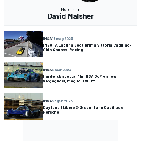
More from
David Malsher
IMSA
15 mag 2023
IMSA | A Laguna Seca prima vittoria Cadillac-
Chip Ganassi Racing
IMSA
2 mar 2023
Hardwick sbotta: "In IMSA BoP e show
vergognosi, meglio il WEC"
IMSA
27 gen 2023
Daytona | Libere 2-3: spuntano Cadillac e
Porsche