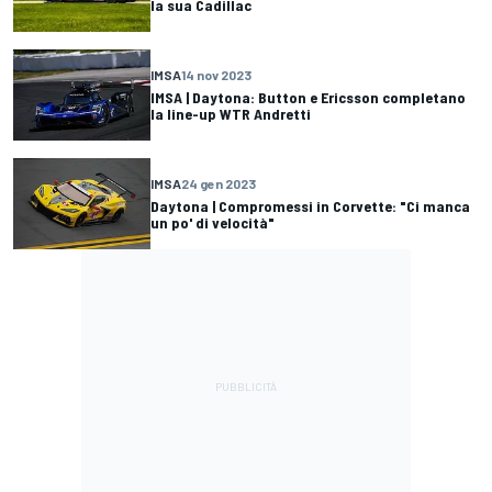
la sua Cadillac
IMSA
14 nov 2023
IMSA | Daytona: Button e Ericsson completano
la line-up WTR Andretti
IMSA
24 gen 2023
Daytona | Compromessi in Corvette: "Ci manca
un po' di velocità"