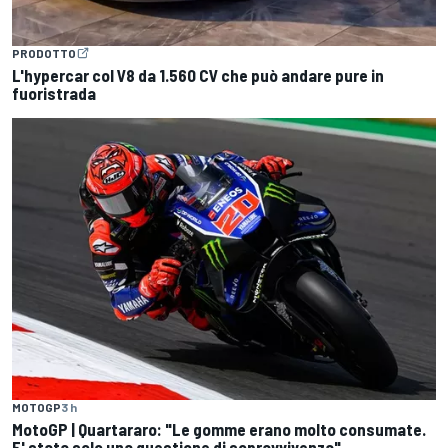
PRODOTTO
L'hypercar col V8 da 1.560 CV che può andare pure in
fuoristrada
MOTOGP
3 h
MotoGP | Quartararo: "Le gomme erano molto consumate.
E' stata solo una questione di sopravvivenza"