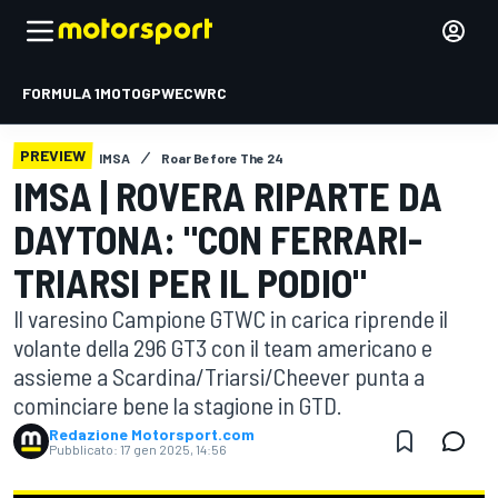
FORMULA 1
MOTOGP
WEC
WRC
PREVIEW
IMSA
Roar Before The 24
IMSA | ROVERA RIPARTE DA
DAYTONA: "CON FERRARI-
TRIARSI PER IL PODIO"
Il varesino Campione GTWC in carica riprende il
volante della 296 GT3 con il team americano e
assieme a Scardina/Triarsi/Cheever punta a
cominciare bene la stagione in GTD.
Redazione Motorsport.com
Pubblicato:
17 gen 2025, 14:56