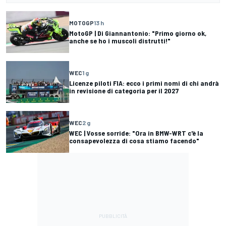
MOTOGP
13 h
MotoGP | Di Giannantonio: "Primo giorno ok,
anche se ho i muscoli distrutti!"
WEC
1 g
Licenze piloti FIA: ecco i primi nomi di chi andrà
in revisione di categoria per il 2027
WEC
2 g
WEC | Vosse sorride: "Ora in BMW-WRT c'è la
consapevolezza di cosa stiamo facendo"