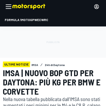
FORMULA 1
MOTOGP
WEC
WRC
ULTIME NOTIZIE
IMSA
24h di Daytona
IMSA | NUOVO BOP GTD PER
DAYTONA: PIÙ KG PER BMW E
CORVETTE
Nella nuova tabella pubblicata dall'IMSA sono stati
aumentati i pesi minimi per le M4 e le C8.R, calano