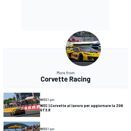
More from
Corvette Racing
WEC
1 gm
WEC | Corvette al lavoro per aggiornare la Z06
GT3.R
WEC
1 gm