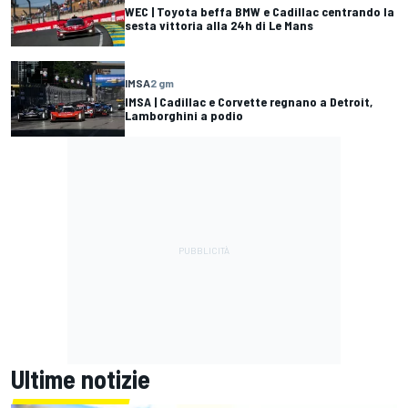
WEC | Toyota beffa BMW e Cadillac centrando la
sesta vittoria alla 24h di Le Mans
IMSA
2 gm
IMSA | Cadillac e Corvette regnano a Detroit,
Lamborghini a podio
Ultime notizie