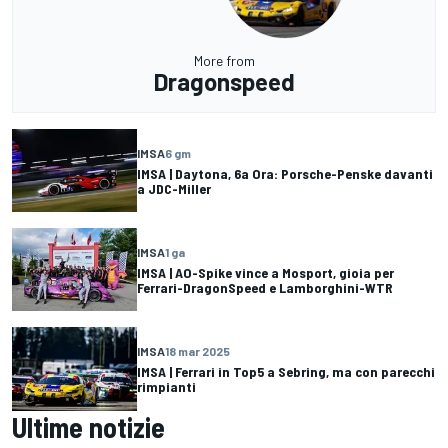
More from
Dragonspeed
IMSA
6 gm
IMSA | Daytona, 6a Ora: Porsche-Penske davanti
a JDC-Miller
IMSA
1 ga
IMSA | AO-Spike vince a Mosport, gioia per
Ferrari-DragonSpeed e Lamborghini-WTR
IMSA
18 mar 2025
IMSA | Ferrari in Top5 a Sebring, ma con parecchi
rimpianti
Ultime notizie