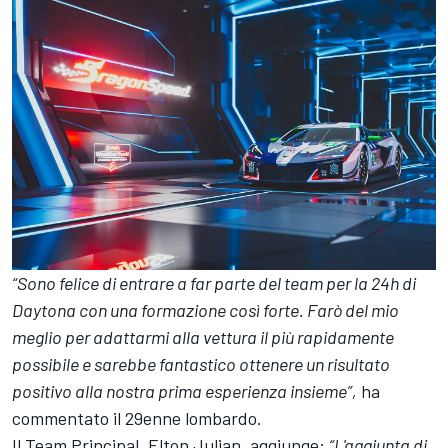
“Sono felice di entrare a far parte del team per la 24h di
Daytona con una formazione così forte. Farò del mio
meglio per adattarmi alla vettura il più rapidamente
possibile e sarebbe fantastico ottenere un risultato
positivo alla nostra prima esperienza insieme”,
ha
commentato il 29enne lombardo.
Il Team Principal, Elton Julian, aggiunge:
“L'aggiunta di