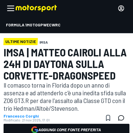
FORMULA 1
MOTOGP
WEC
WRC
ULTIME NOTIZIE
IMSA
IMSA | MATTEO CAIROLI ALLA
24H DI DAYTONA SULLA
CORVETTE-DRAGONSPEED
Il comasco torna in Florida dopo un anno di
assenza e ad attenderlo c'è una inedita sfida sulla
Z06 GT3.R per dare l'assalto alla Classe GTD con il
trio Hedman/Altoè/Stevenson.
Francesco Corghi
Modificato:
21 nov 2025, 17:01
AGGIUNGI COME FONTE PREFERITA