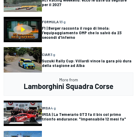
per il 2027
FORMULA 1
3 g
F1 | Berger racconta il rogo di Imola:
l'equipaggiamento OMP che lo salvò da 23
secondi d'inferno
CIAR
3 g
Suzuki Rally Cup: Villardi vince la gara più dura
della stagione ad Alba
More from
Lamborghini Squadra Corse
IMSA
4 g
IMSA | La Temerario GT3 fa il bis col primo
trionfo endurance: "Impensabile 12 mesi fa"