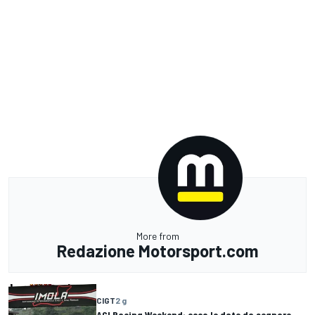
More from
Redazione Motorsport.com
CIGT
2 g
ACI Racing Weekend: ecco le date da segnare