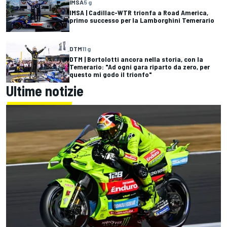
IMSA
5 g
IMSA | Cadillac-WTR trionfa a Road America,
primo successo per la Lamborghini Temerario
DTM
11 g
DTM | Bortolotti ancora nella storia, con la
Temerario: "Ad ogni gara riparto da zero, per
questo mi godo il trionfo"
Ultime notizie