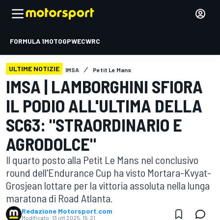
FORMULA 1
MOTOGP
WEC
WRC
ULTIME NOTIZIE
IMSA
Petit Le Mans
IMSA | LAMBORGHINI SFIORA
IL PODIO ALL'ULTIMA DELLA
SC63: "STRAORDINARIO E
AGRODOLCE"
Il quarto posto alla Petit Le Mans nel conclusivo
round dell'Endurance Cup ha visto Mortara-Kvyat-
Grosjean lottare per la vittoria assoluta nella lunga
maratona di Road Atlanta.
Redazione Motorsport.com
Modificato:
13 ott 2025, 15:21