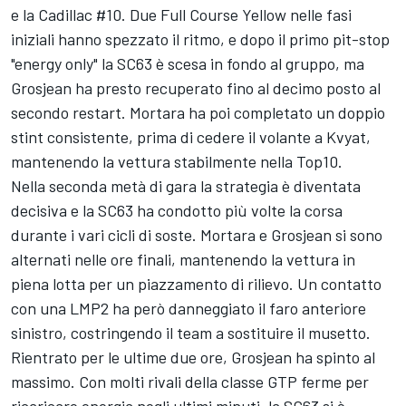
e la Cadillac #10. Due Full Course Yellow nelle fasi
iniziali hanno spezzato il ritmo, e dopo il primo pit-stop
"energy only" la SC63 è scesa in fondo al gruppo, ma
Grosjean ha presto recuperato fino al decimo posto al
secondo restart. Mortara ha poi completato un doppio
stint consistente, prima di cedere il volante a Kvyat,
mantenendo la vettura stabilmente nella Top10.
Nella seconda metà di gara la strategia è diventata
decisiva e la SC63 ha condotto più volte la corsa
durante i vari cicli di soste. Mortara e Grosjean si sono
alternati nelle ore finali, mantenendo la vettura in
piena lotta per un piazzamento di rilievo. Un contatto
con una LMP2 ha però danneggiato il faro anteriore
sinistro, costringendo il team a sostituire il musetto.
Rientrato per le ultime due ore, Grosjean ha spinto al
massimo. Con molti rivali della classe GTP ferme per
ricaricare energia negli ultimi minuti, la SC63 si è