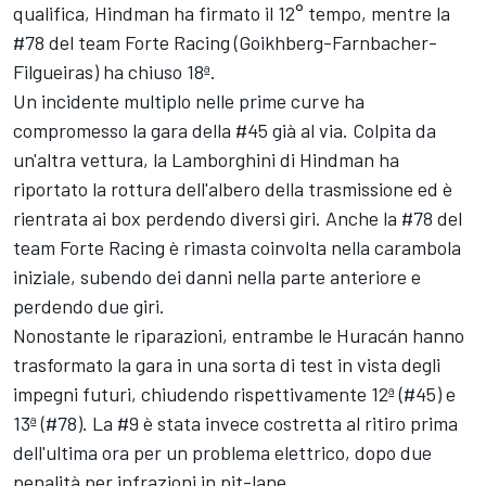
qualifica, Hindman ha firmato il 12° tempo, mentre la
#78 del team Forte Racing (Goikhberg-Farnbacher-
Filgueiras) ha chiuso 18ª.
Un incidente multiplo nelle prime curve ha
compromesso la gara della #45 già al via. Colpita da
un'altra vettura, la Lamborghini di Hindman ha
riportato la rottura dell'albero della trasmissione ed è
rientrata ai box perdendo diversi giri. Anche la #78 del
team Forte Racing è rimasta coinvolta nella carambola
iniziale, subendo dei danni nella parte anteriore e
perdendo due giri.
Nonostante le riparazioni, entrambe le Huracán hanno
trasformato la gara in una sorta di test in vista degli
impegni futuri, chiudendo rispettivamente 12ª (#45) e
13ª (#78). La #9 è stata invece costretta al ritiro prima
dell'ultima ora per un problema elettrico, dopo due
penalità per infrazioni in pit-lane.