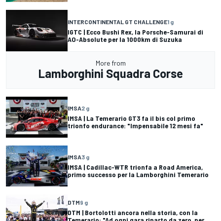
INTERCONTINENTAL GT CHALLENGE
1 g
IGTC | Ecco Bushi Rex, la Porsche-Samurai di
AO-Absolute per la 1000km di Suzuka
More from
Lamborghini Squadra Corse
IMSA
2 g
IMSA | La Temerario GT3 fa il bis col primo
trionfo endurance: "Impensabile 12 mesi fa"
IMSA
3 g
IMSA | Cadillac-WTR trionfa a Road America,
primo successo per la Lamborghini Temerario
DTM
9 g
DTM | Bortolotti ancora nella storia, con la
Temerario: "Ad ogni gara riparto da zero, per