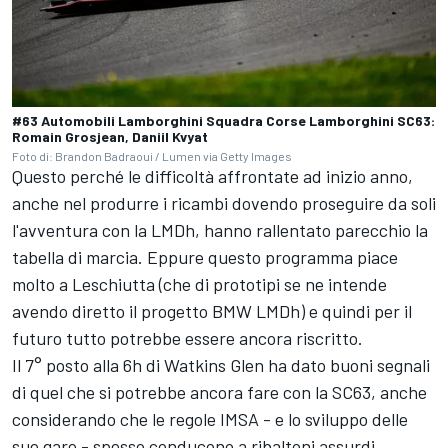
#63 Automobili Lamborghini Squadra Corse Lamborghini SC63:
Romain Grosjean, Daniil Kvyat
Foto di: Brandon Badraoui / Lumen via Getty Images
Questo perché le difficoltà affrontate ad inizio anno,
anche nel produrre i ricambi dovendo proseguire da soli
l'avventura con la LMDh, hanno rallentato parecchio la
tabella di marcia. Eppure questo programma piace
molto a Leschiutta (che di prototipi se ne intende
avendo diretto il progetto BMW LMDh) e quindi per il
futuro tutto potrebbe essere ancora riscritto.
Il 7° posto alla 6h di Watkins Glen ha dato buoni segnali
di quel che si potrebbe ancora fare con la SC63, anche
considerando che le regole IMSA - e lo sviluppo delle
sue gare - spesso conducono a ribaltoni assurdi